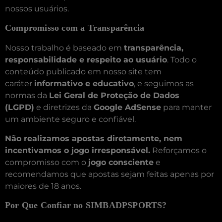
nossos usuários.
Compromisso com a Transparência
Nosso trabalho é baseado em
transparência,
responsabilidade e respeito ao usuário
. Todo o
conteúdo publicado em nosso site tem
caráter
informativo e educativo
, e seguimos as
normas da
Lei Geral de Proteção de Dados
(LGPD)
e diretrizes da
Google AdSense
para manter
um ambiente seguro e confiável.
Não realizamos apostas diretamente, nem
incentivamos o jogo irresponsável.
Reforçamos o
compromisso com o
jogo consciente
e
recomendamos que apostas sejam feitas apenas por
maiores de 18 anos.
Por Que Confiar no SIMBADPSPORTS?