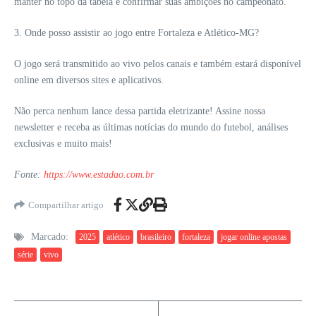
manter no topo da tabela e confirmar suas ambições no campeonato.
3. Onde posso assistir ao jogo entre Fortaleza e Atlético-MG?
O jogo será transmitido ao vivo pelos canais e também estará disponível
online em diversos sites e aplicativos.
Não perca nenhum lance dessa partida eletrizante! Assine nossa
newsletter e receba as últimas notícias do mundo do futebol, análises
exclusivas e muito mais!
Fonte:
https://www.estadao.com.br
Compartilhar artigo
Marcado:
2025
atlético
brasileiro
fortaleza
jogar online apostas
série
vivo