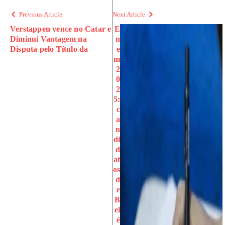
Previous Article
Next Article
Verstappen vence no Catar e
E
Diminui Vantagem na
n
Disputa pelo Título da
e
m
2
0
2
5:
c
a
n
di
d
at
os
d
e
B
el
é