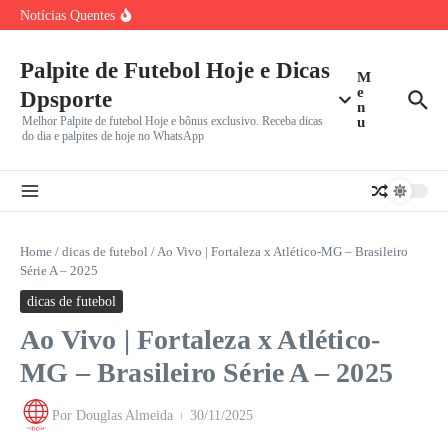
Ir para o conteúdo
Leagues Cup: Messi Brilha e Inter Miami Enfrenta
Notícias Quentes
Monterrey em
João Fonseca x Casper Ruud: Onde assistir ao vivo,
horário
Palpite de Futebol Hoje e Dicas
Herói da Copa do Mundo 2026, Ferran Torres pode trocar
M
e
Dpsporte
n
Melhor Palpite de futebol Hoje e bônus exclusivo. Receba dicas
u
do dia e palpites de hoje no WhatsApp
Home
/
dicas de futebol
/
Ao Vivo | Fortaleza x Atlético-MG – Brasileiro
Série A – 2025
dicas de futebol
Ao Vivo | Fortaleza x Atlético-
MG – Brasileiro Série A – 2025
Por
Douglas Almeida
30/11/2025