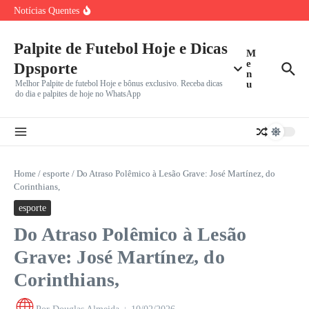
Ir para o conteúdo
Real Madrid choca o mercado com ‘Novo Bitcoin’: Yan
Notícias Quentes
Diamonde,
Eredivisie 2023/2026: PSV e Ajax largam na corrida pelo
título;
Palpite de Futebol Hoje e Dicas
Alerta de Vendaval no Rio: Fluminense Fecha Sede em
M
Laranjeiras
e
Dpsporte
n
Melhor Palpite de futebol Hoje e bônus exclusivo. Receba dicas
u
do dia e palpites de hoje no WhatsApp
Home
/
esporte
/
Do Atraso Polêmico à Lesão Grave: José Martínez, do
Corinthians,
esporte
Do Atraso Polêmico à Lesão
Grave: José Martínez, do
Corinthians,