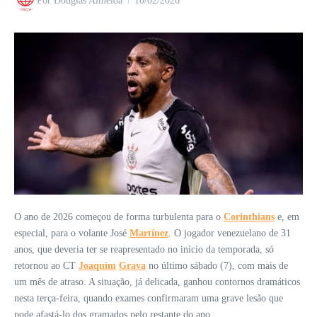
Por
Douglas Almeida
10/02/2026
O ano de 2026 começou de forma turbulenta para o
Corinthians
e, em
especial, para o volante José
Martínez
. O jogador venezuelano de 31
anos, que deveria ter se reapresentado no início da temporada, só
retornou ao CT
Joaquim
Grava
no último sábado (7), com mais de
um mês de atraso. A situação, já delicada, ganhou contornos dramáticos
nesta terça-feira, quando exames confirmaram uma grave lesão que
pode afastá-lo dos gramados pelo restante do ano.