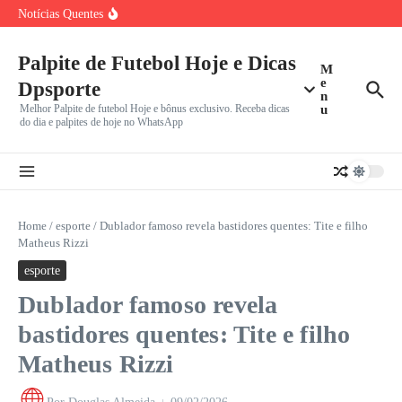
Ir para o conteúdo
Jadson, Ex-Meio-Campista Ídolo do Corinthians e com
Notícias Quentes
Passagens por São
Palmeiras x Internacional: Líder Isolado no Brasileirão,
Verdão Recebe Colorado
Palpite de Futebol Hoje e Dicas
Cuiabá x Fortaleza pela Série B: Dourado Luta Contra Má
M
e
Dpsporte
n
Melhor Palpite de futebol Hoje e bônus exclusivo. Receba dicas
u
do dia e palpites de hoje no WhatsApp
Home
/
esporte
/
Dublador famoso revela bastidores quentes: Tite e filho
Matheus Rizzi
esporte
Dublador famoso revela
bastidores quentes: Tite e filho
Matheus Rizzi