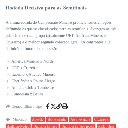
Rodada Decisiva para as Semifinais
A última rodada do Campeonato Mineiro promete fortes emoções,
definindo os quatro classificados para as semifinais. Avançam os três
primeiros de cada grupo (atualmente URT, América Mineiro e
Cruzeiro) e o melhor segundo colocado geral. Os confrontos que
definirão o futuro dos times são:
América Mineiro x North
URT x Cruzeiro
Itabirito x Atlético Mineiro
Uberlândia x Pouso Alegre
Athletic Club x Tombense
Democrata x Betim
Compartilhar artigo
Marcado:
Abel diz
abono salarial
Ao vivo agora
Cruzeiro x
daniil medvedev
Dublador famoso
Dublador famoso revela
erick pulgar