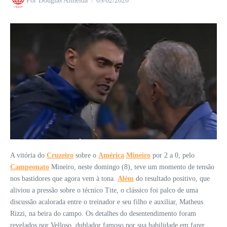
Por
Douglas Almeida
09/02/2026
A vitória do
Cruzeiro
sobre o
América
Mineiro
por 2 a 0, pelo
Campeonato
Mineiro, neste domingo (8), teve um momento de tensão
nos bastidores que agora vem à tona.
Além
do resultado positivo, que
aliviou a pressão sobre o técnico Tite, o clássico foi palco de uma
discussão acalorada entre o treinador e seu filho e auxiliar, Matheus
Rizzi, na beira do campo. Os detalhes do desentendimento foram
revelados por Velloso, dublador famoso por sua habilidade em fazer