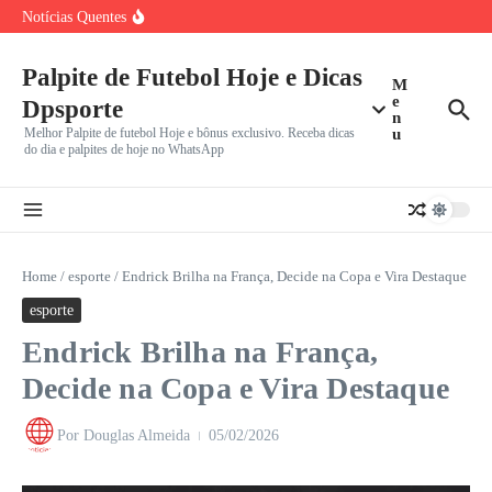
Ir para o conteúdo
Botafogo-SP x América-MG: Duelo Crucial na Série B
Notícias Quentes
para Fugir
Botafogo-PB Defende Sequência Invicta e Liderança no G-
4 da Série
Palpite de Futebol Hoje e Dicas
Endrick na Premier League? Real Madrid planeja novo
M
empréstimo e
e
Dpsporte
n
Melhor Palpite de futebol Hoje e bônus exclusivo. Receba dicas
u
do dia e palpites de hoje no WhatsApp
Home
/
esporte
/
Endrick Brilha na França, Decide na Copa e Vira Destaque
esporte
Endrick Brilha na França,
Decide na Copa e Vira Destaque
Por
Douglas Almeida
05/02/2026