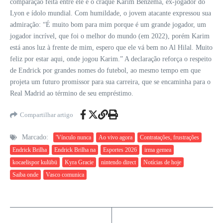
comparação feita entre ele e o craque Karim Benzema, ex-jogador do
Lyon e ídolo mundial. Com humildade, o jovem atacante expressou sua
admiração: “É muito bom para mim porque é um grande jogador, um
jogador incrível, que foi o melhor do mundo (em 2022), porém Karim
está anos luz à frente de mim, espero que ele vá bem no Al Hilal. Muito
feliz por estar aqui, onde jogou Karim.” A declaração reforça o respeito
de Endrick por grandes nomes do futebol, ao mesmo tempo em que
projeta um futuro promissor para sua carreira, que se encaminha para o
Real Madrid ao término de seu empréstimo.
Compartilhar artigo
Marcado:
'Vínculo nunca
Ao vivo agora
Contratações, frustrações
Endrick Brilha
Endrick Brilha na
Esportes 2026
irma gemea
kocaelispor kulübü
Kyra Gracie
nintendo direct
Notícias de hoje
Saiba onde
Vasco comunica