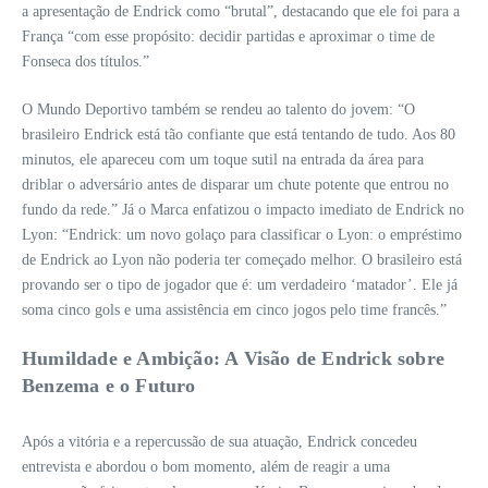
a apresentação de Endrick como “brutal”, destacando que ele foi para a
França “com esse propósito: decidir partidas e aproximar o time de
Fonseca dos títulos.”
O Mundo Deportivo também se rendeu ao talento do jovem: “O
brasileiro Endrick está tão confiante que está tentando de tudo. Aos 80
minutos, ele apareceu com um toque sutil na entrada da área para
driblar o adversário antes de disparar um chute potente que entrou no
fundo da rede.” Já o Marca enfatizou o impacto imediato de Endrick no
Lyon: “Endrick: um novo golaço para classificar o Lyon: o empréstimo
de Endrick ao Lyon não poderia ter começado melhor. O brasileiro está
provando ser o tipo de jogador que é: um verdadeiro ‘matador’. Ele já
soma cinco gols e uma assistência em cinco jogos pelo time francês.”
Humildade e Ambição: A Visão de Endrick sobre
Benzema e o Futuro
Após a vitória e a repercussão de sua atuação, Endrick concedeu
entrevista e abordou o bom momento, além de reagir a uma