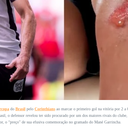
rcopa
do
Brasil
pelo
Corinthians
ao marcar o primeiro gol na vitória por 2 a 
, o defensor revelou ter sido procurado por um dos maiores rivais do clube, o 
or, o “preço” de sua efusiva comemoração no gramado do Mané Garrincha.