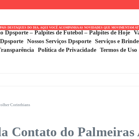
 título
Conquistas
istórico
IPAIS DESTAQUES DO DIA. AQUI VOCÊ ACOMPANHA AS NOVIDADES QUE MOVIMENTAM A
io Dpsporte – Palpites de Futebol – Palpites de Hoje
V
 Dpsporte
Nossos Serviços Dpsporte
Serviços e Brind
Transparência
Política de Privacidade
Termos de Uso
colher Corinthians
la Contato do Palmeiras 