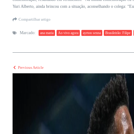
Yuri Alberto, ainda brincou com a situação, aconselhando o colega: “Eu 
Compartilhar artigo
Marcado:
ana maria
Ao vivo agora
ayrton senna
Brasileirão: Filipe
Previous Article