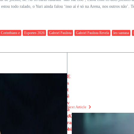
estou todo ralado, o Yuri ainda falou ‘isso aí é só na Arena, nos outros não’.
Corinthians e
Esportes 2026
Gabriel Paulista
Gabriel Paulista Revela
leo santana
E
s
t
ê
v
Next Article
ã
o
X
r
a
e
bi