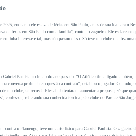
ão
e 2025, enquanto ele estava de férias em São Paulo, antes de sua ida para o B
tava de férias em São Paulo com a família”, contou o zagueiro. Ele esclareceu q
 eu tinha interesse e tal, mas não passou disso. Só teve um clube que fez uma of
 Gabriel Paulista no início do ano passado. “O Atlético tinha ligado também, 
ma conversa profunda em questão a contrato”, detalhou o jogador. Contudo, o 
osta de um clube, eu recusei. Eles ainda tentaram aumentar a proposta, só que q
ns”, confessou, reiterando sua conhecida torcida pelo clube do Parque São Jorge
ar contra o Flamengo, teve um custo físico para Gabriel Paulista. O zagueiro
e joelho, né. Aí os caras falaram ‘não faz isso’, estou com os dois joelhos a