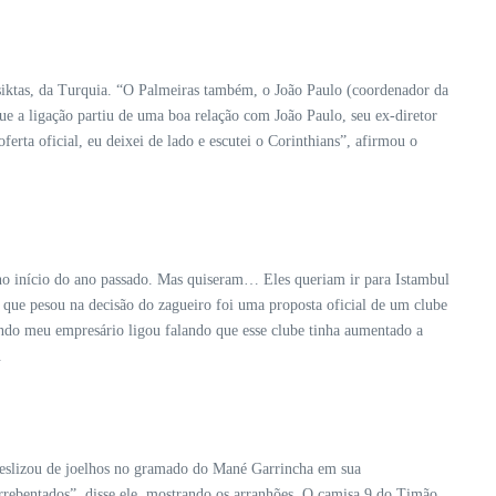
esiktas, da Turquia. “O Palmeiras também, o João Paulo (coordenador da
ue a ligação partiu de uma boa relação com João Paulo, seu ex-diretor
erta oficial, eu deixei de lado e escutei o Corinthians”, afirmou o
no início do ano passado. Mas quiseram… Eles queriam ir para Istambul
que pesou na decisão do zagueiro foi uma proposta oficial de um clube
uando meu empresário ligou falando que esse clube tinha aumentado a
.
 deslizou de joelhos no gramado do Mané Garrincha em sua
rrebentados”, disse ele, mostrando os arranhões. O camisa 9 do Timão,