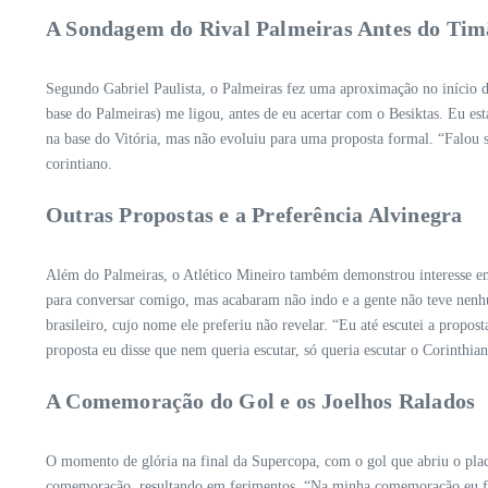
A Sondagem do Rival Palmeiras Antes do Tim
Segundo Gabriel Paulista, o Palmeiras fez uma aproximação no início d
base do Palmeiras) me ligou, antes de eu acertar com o Besiktas. Eu es
na base do Vitória, mas não evoluiu para uma proposta formal. “Falou se
corintiano.
Outras Propostas e a Preferência Alvinegra
Além do Palmeiras, o Atlético Mineiro também demonstrou interesse em
para conversar comigo, mas acabaram não indo e a gente não teve nenhu
brasileiro, cujo nome ele preferiu não revelar. “Eu até escutei a prop
proposta eu disse que nem queria escutar, só queria escutar o Corinthia
A Comemoração do Gol e os Joelhos Ralados
O momento de glória na final da Supercopa, com o gol que abriu o plac
comemoração, resultando em ferimentos. “Na minha comemoração eu fui d