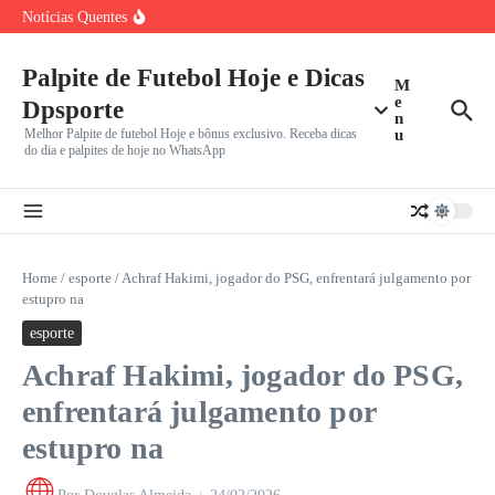
Ir para o conteúdo
Botafogo-PB Defende Sequência Invicta e Liderança no G-
Notícias Quentes
4 da Série
Endrick na Premier League? Real Madrid planeja novo
empréstimo e
Palpite de Futebol Hoje e Dicas
Botafogo x Fluminense: Clássico Vovô no Nilton Santos é
M
Duelo
e
Dpsporte
n
Melhor Palpite de futebol Hoje e bônus exclusivo. Receba dicas
u
do dia e palpites de hoje no WhatsApp
Home
/
esporte
/
Achraf Hakimi, jogador do PSG, enfrentará julgamento por
estupro na
esporte
Achraf Hakimi, jogador do PSG,
enfrentará julgamento por
estupro na