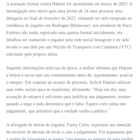
A acusação formal contra Hakimi foi apresentada em março de 2023. A
investigação teve início após uma jovem de 24 anos procurar uma
delegacia no final de fevereiro de 2023, relatando ter sido estuprada na
residência do jogador em Boulogne-Billancourt, nos arredores de Paris.
Embora não tenha registrado uma queixa formal inicialmente, ela
detalhou ter conhecido o jogador pela rede social Instagram e ter sido
levada à casa dele por um Veículo de Transporte com Condutor (VTC)
solicitado pelo próprio atleta.
Segundo informações policiais da época, a mulher afirmou que Hakimi
a beijou e tocou sem seu consentimento antes de, supostamente, praticar
o estupro. Em resposta ao avanço do processo, Achraf Hakimi utilizou
suas redes sociais para se manifestar, afirmando: "Hoje em dia, uma
acusação de estupro é suficiente para justificar um julgamento, mesmo
quando a nego e tudo demonstra que é falsa. Espero com calma este
julgamento, que permitirá que a verdade venha a público."
A advogada de defesa do jogador, Fanny Colin, expressou sua intenção
de recorrer da decisão de levar o caso a julgamento. Ela argumenta que
a ordem de julgamento se baseia "unicamente na palavra de uma mulher