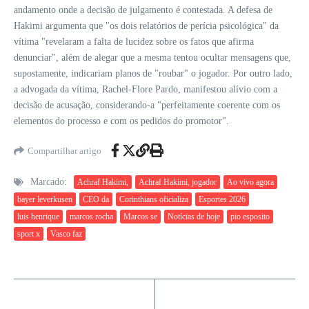
andamento onde a decisão de julgamento é contestada. A defesa de
Hakimi argumenta que "os dois relatórios de perícia psicológica" da
vítima "revelaram a falta de lucidez sobre os fatos que afirma
denunciar", além de alegar que a mesma tentou ocultar mensagens que,
supostamente, indicariam planos de "roubar" o jogador. Por outro lado,
a advogada da vítima, Rachel-Flore Pardo, manifestou alívio com a
decisão de acusação, considerando-a "perfeitamente coerente com os
elementos do processo e com os pedidos do promotor".
Compartilhar artigo
Marcado:
Achraf Hakimi,
Achraf Hakimi, jogador
Ao vivo agora
bayer leverkusen
CEO da
Corinthians oficializa
Esportes 2026
luis henrique
marcos rocha
Marcos se
Notícias de hoje
pio esposito
sport x
Vasco faz