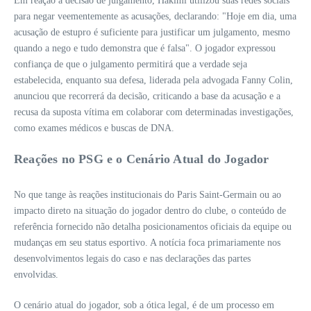
Em reação à decisão de julgamento, Hakimi utilizou suas redes sociais
para negar veementemente as acusações, declarando: "Hoje em dia, uma
acusação de estupro é suficiente para justificar um julgamento, mesmo
quando a nego e tudo demonstra que é falsa". O jogador expressou
confiança de que o julgamento permitirá que a verdade seja
estabelecida, enquanto sua defesa, liderada pela advogada Fanny Colin,
anunciou que recorrerá da decisão, criticando a base da acusação e a
recusa da suposta vítima em colaborar com determinadas investigações,
como exames médicos e buscas de DNA.
Reações no PSG e o Cenário Atual do Jogador
No que tange às reações institucionais do Paris Saint-Germain ou ao
impacto direto na situação do jogador dentro do clube, o conteúdo de
referência fornecido não detalha posicionamentos oficiais da equipe ou
mudanças em seu status esportivo. A notícia foca primariamente nos
desenvolvimentos legais do caso e nas declarações das partes
envolvidas.
O cenário atual do jogador, sob a ótica legal, é de um processo em