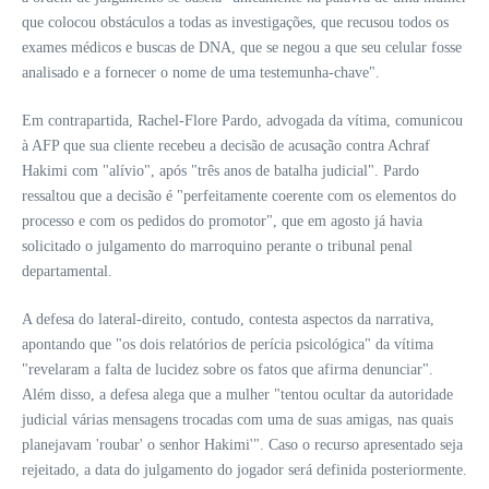
que colocou obstáculos a todas as investigações, que recusou todos os
exames médicos e buscas de DNA, que se negou a que seu celular fosse
analisado e a fornecer o nome de uma testemunha-chave".
Em contrapartida, Rachel-Flore Pardo, advogada da vítima, comunicou
à AFP que sua cliente recebeu a decisão de acusação contra Achraf
Hakimi com "alívio", após "três anos de batalha judicial". Pardo
ressaltou que a decisão é "perfeitamente coerente com os elementos do
processo e com os pedidos do promotor", que em agosto já havia
solicitado o julgamento do marroquino perante o tribunal penal
departamental.
A defesa do lateral-direito, contudo, contesta aspectos da narrativa,
apontando que "os dois relatórios de perícia psicológica" da vítima
"revelaram a falta de lucidez sobre os fatos que afirma denunciar".
Além disso, a defesa alega que a mulher "tentou ocultar da autoridade
judicial várias mensagens trocadas com uma de suas amigas, nas quais
planejavam 'roubar' o senhor Hakimi'". Caso o recurso apresentado seja
rejeitado, a data do julgamento do jogador será definida posteriormente.