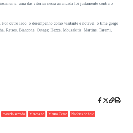
osamente, uma das vitórias nessa arrancada foi justamente contra o
. Por outro lado, o desempenho como visitante é notável: o time grego
nha, Retsos, Biancone, Ortega; Hezze, Mouzakitis; Martins, Taremi,
marcelo serrado
Marcos se
Mauro Cezar
Notícias de hoje