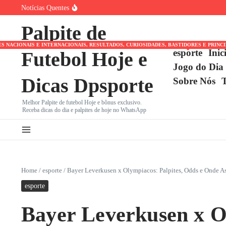
Ir para o conteúdo
Notícias Quentes
Crise no ataque: Arsenal, após ‘perder’ Vinicius Jr. para o
Vila Nova mira G-2 da Série B em confronto decisivo
Palpite de
Vini Jr. ignora Arsenal e escolhe Real Madrid: Por que
NACIONAIS E INTERNACIONAIS, RESULTADOS, CURIOSIDADES, BASTIDORES E PRINC
esporte
Inic
Futebol Hoje e
Jogo do Dia
Dicas Dpsporte
Sobre Nós
Melhor Palpite de futebol Hoje e bônus exclusivo.
Receba dicas do dia e palpites de hoje no WhatsApp
Home
/
esporte
/
Bayer Leverkusen x Olympiacos: Palpites, Odds e Onde Ass
esporte
Bayer Leverkusen x Ol