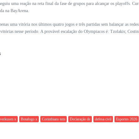
iu uma reação na reta final da fase de grupos para alcançar os playoffs. Curi
ada na BayArena.
as uma vitória nos últimos quatro jogos e três partidas sem balançar as redes
e vitórias nesse período. A provável escalação do Olympiacos é: Tzolakis; Costi
s
verkusen x
Botafogo x
Corinthians tem
Declaração de
defesa civil
Esportes 2026