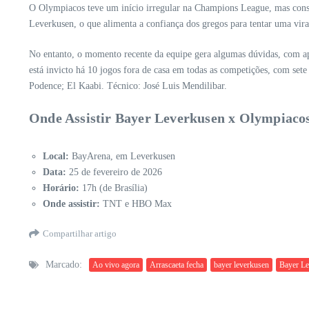
O Olympiacos teve um início irregular na Champions League, mas consegu
Leverkusen, o que alimenta a confiança dos gregos para tentar uma vir
No entanto, o momento recente da equipe gera algumas dúvidas, com apen
está invicto há 10 jogos fora de casa em todas as competições, com set
Podence; El Kaabi. Técnico: José Luis Mendilibar.
Onde Assistir Bayer Leverkusen x Olympiaco
Local:
BayArena, em Leverkusen
Data:
25 de fevereiro de 2026
Horário:
17h (de Brasília)
Onde assistir:
TNT e HBO Max
Compartilhar artigo
Marcado:
Ao vivo agora
Arrascaeta fecha
bayer leverkusen
Bayer Le