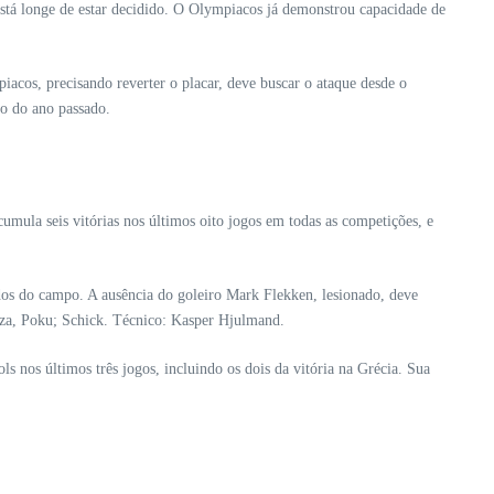
stá longe de estar decidido. O Olympiacos já demonstrou capacidade de
iacos, precisando reverter o placar, deve buscar o ataque desde o
o do ano passado.
mula seis vitórias nos últimos oito jogos em todas as competições, e
os do campo. A ausência do goleiro Mark Flekken, lesionado, deve
aza, Poku; Schick. Técnico: Kasper Hjulmand.
s nos últimos três jogos, incluindo os dois da vitória na Grécia. Sua