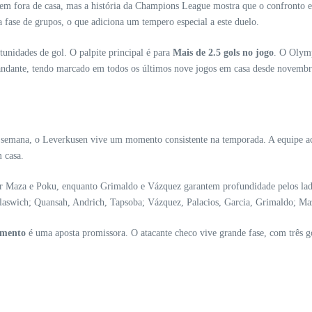
m fora de casa, mas a história da Champions League mostra que o confronto e
a fase de grupos, o que adiciona um tempero especial a este duelo.
tunidades de gol. O palpite principal é para
Mais de 2.5 gols no jogo
. O Olymp
andante, tendo marcado em todos os últimos nove jogos em casa desde novembr
 semana, o Leverkusen vive um momento consistente na temporada. A equipe acu
 casa.
por Maza e Poku, enquanto Grimaldo e Vázquez garantem profundidade pelos lad
Blaswich; Quansah, Andrich, Tapsoba; Vázquez, Palacios, Garcia, Grimaldo; M
omento
é uma aposta promissora. O atacante checo vive grande fase, com três gol