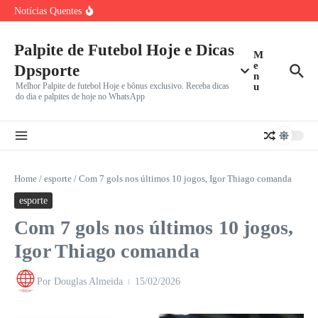
Incerto
Ir para o conteúdo
Notícias Quentes
João Fonseca Reencontra Casper Ruud no Masters 1000 de
Montreal
Benfica e Besiktas em Destaque: Gigantes Europeus
Iniciam Caminhada na
Palpite de Futebol Hoje e Dicas
M
Vini Jr. Apaga Tudo do Instagram e Recusa Proposta do
e
Dpsporte
n
Melhor Palpite de futebol Hoje e bônus exclusivo. Receba dicas
u
do dia e palpites de hoje no WhatsApp
Home
/
esporte
/
Com 7 gols nos últimos 10 jogos, Igor Thiago comanda
esporte
Com 7 gols nos últimos 10 jogos,
Igor Thiago comanda
Por
Douglas Almeida
15/02/2026