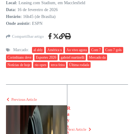
Local:
Leasing.com Stadium, em Macclesfield
Data:
16 de fevereiro de 2026
Horário:
16h45 (de Brasília)
Onde assistir:
ESPN
Compartilhar artigo
Marcado:
al ahly
América x
Ao vivo agora
Com 7
Com 7 gols
Corinthians deve
Esportes 2026
gabriel martinelli
Mercado da
Notícias de hoje
rio open
terca feira
Última rodada
Previous Article
R
a
y
s
Next Article
s