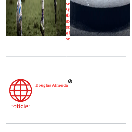
s
e
Q
r
u
B
a
o
rt
w
a
l
s
e
Douglas Almeida