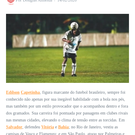
Por
Douglas Almeida
14/02/2026
Edílson
Capetinha
, figura marcante do futebol brasileiro, sempre foi
conhecido não apenas por sua inegável habilidade com a bola nos pés,
mas também por um estilo provocador que o acompanhou dentro e fora
dos gramados. Sua carreira foi pontuada por passagens em clubes rivais
nas mesmas cidades, elevando o clima de tensão entre as torcidas. Em
Salvador
, defendeu
Vitória
e
Bahia
; no Rio de Janeiro, vestiu as
camisas de Vasco e Flamengo; e em São Paulo, atuou por Palmeiras e