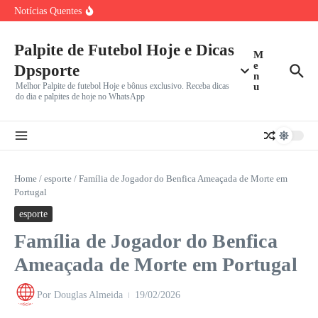
Ir para o conteúdo
Eliminação do
Notícias Quentes
Carlos Miguel provoca Corinthians após eliminação na
Copa do Brasil:
Diniz Abre o Jogo: Renovação de Memphis Depay com o
Palpite de Futebol Hoje e Dicas
Vini Jr. Renova com Real Madrid até 2029 Após Pressão
M
e
Dpsporte
n
Melhor Palpite de futebol Hoje e bônus exclusivo. Receba dicas
u
do dia e palpites de hoje no WhatsApp
Home
/
esporte
/
Família de Jogador do Benfica Ameaçada de Morte em
Portugal
esporte
Família de Jogador do Benfica
Ameaçada de Morte em Portugal
Por
Douglas Almeida
19/02/2026