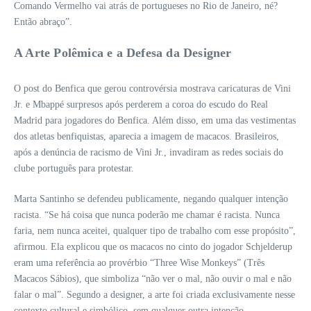
Comando Vermelho vai atrás de portugueses no Rio de Janeiro, né?
Então abraço”.
A Arte Polêmica e a Defesa da Designer
O post do Benfica que gerou controvérsia mostrava caricaturas de Vini
Jr. e Mbappé surpresos após perderem a coroa do escudo do Real
Madrid para jogadores do Benfica. Além disso, em uma das vestimentas
dos atletas benfiquistas, aparecia a imagem de macacos. Brasileiros,
após a denúncia de racismo de Vini Jr., invadiram as redes sociais do
clube português para protestar.
Marta Santinho se defendeu publicamente, negando qualquer intenção
racista. “Se há coisa que nunca poderão me chamar é racista. Nunca
faria, nem nunca aceitei, qualquer tipo de trabalho com esse propósito”,
afirmou. Ela explicou que os macacos no cinto do jogador Schjelderup
eram uma referência ao provérbio “Three Wise Monkeys” (Três
Macacos Sábios), que simboliza “não ver o mal, não ouvir o mal e não
falar o mal”. Segundo a designer, a arte foi criada exclusivamente nesse
contexto cultural e simbólico, sem qualquer outra intenção.