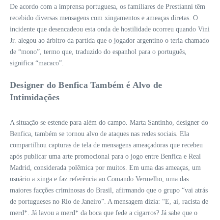
De acordo com a imprensa portuguesa, os familiares de Prestianni têm
recebido diversas mensagens com xingamentos e ameaças diretas. O
incidente que desencadeou esta onda de hostilidade ocorreu quando Vini
Jr. alegou ao árbitro da partida que o jogador argentino o teria chamado
de “mono”, termo que, traduzido do espanhol para o português,
significa “macaco”.
Designer do Benfica Também é Alvo de
Intimidações
A situação se estende para além do campo. Marta Santinho, designer do
Benfica, também se tornou alvo de ataques nas redes sociais. Ela
compartilhou capturas de tela de mensagens ameaçadoras que recebeu
após publicar uma arte promocional para o jogo entre Benfica e Real
Madrid, considerada polêmica por muitos. Em uma das ameaças, um
usuário a xinga e faz referência ao Comando Vermelho, uma das
maiores facções criminosas do Brasil, afirmando que o grupo “vai atrás
de portugueses no Rio de Janeiro”. A mensagem dizia: “E, aí, racista de
merd*. Já lavou a merd* da boca que fede a cigarros? Já sabe que o