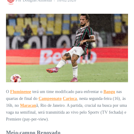
Por
Douglas Almeida
16/02/2026
O
Fluminense
terá um time modificado para enfrentar o
Bangu
nas
quartas de final do
Campeonato
Carioca
, nesta segunda-feira (16), às
16h, no
Maracan
ã, Rio de Janeiro. A partida, crucial na busca por uma
vaga na semifinal, será transmitida ao vivo pelo Sportv (TV fechada) e
Premiere (pay-per-view).
Meio-campo Renovado