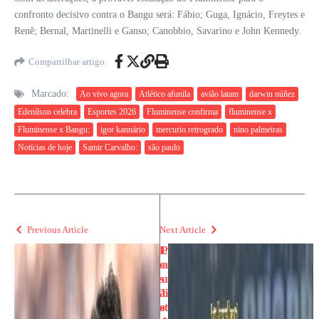
confronto decisivo contra o Bangu será: Fábio; Guga, Ignácio, Freytes e
Renê; Bernal, Martinelli e Ganso; Canobbio, Savarino e John Kennedy.
Compartilhar artigo
Marcado:
Ao vivo agora
Atlético afunila
avião latam
darwin núñez
Edenílson celebra
Esportes 2026
Fluminense confirma
fluminense x
Fluminense x Bangu:
igor kannário
mercurio retrogrado
nino palmeiras
Notícias de hoje
Samir Carvalho:
são paulo
Previous Article
Next Article
L
P
e
a
s
u
ã
li
o
st