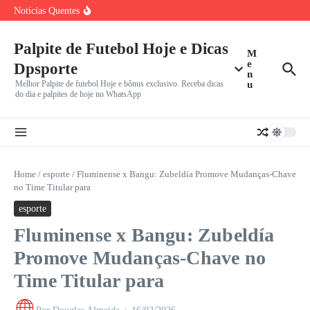
Passagens por São
Ir para o conteúdo
Notícias Quentes
Palmeiras x Internacional: Líder Isolado no Brasileirão,
Verdão Recebe Colorado
Cuiabá x Fortaleza pela Série B: Dourado Luta Contra Má
Marcos Antônio do São Paulo Chora Após Derrota para o
Palpite de Futebol Hoje e Dicas
M
e
Dpsporte
n
Melhor Palpite de futebol Hoje e bônus exclusivo. Receba dicas
u
do dia e palpites de hoje no WhatsApp
Home
/
esporte
/
Fluminense x Bangu: Zubeldía Promove Mudanças-Chave
no Time Titular para
esporte
Fluminense x Bangu: Zubeldía
Promove Mudanças-Chave no
Time Titular para