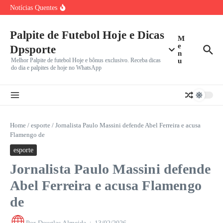
Incerto
Ir para o conteúdo
Notícias Quentes
João Fonseca Reencontra Casper Ruud no Masters 1000 de
Montreal
Benfica e Besiktas em Destaque: Gigantes Europeus
Iniciam Caminhada na
Palpite de Futebol Hoje e Dicas
M
Vini Jr. Apaga Tudo do Instagram e Recusa Proposta do
e
Dpsporte
n
Melhor Palpite de futebol Hoje e bônus exclusivo. Receba dicas
u
do dia e palpites de hoje no WhatsApp
Home
/
esporte
/
Jornalista Paulo Massini defende Abel Ferreira e acusa
Flamengo de
esporte
Jornalista Paulo Massini defende
Abel Ferreira e acusa Flamengo
de