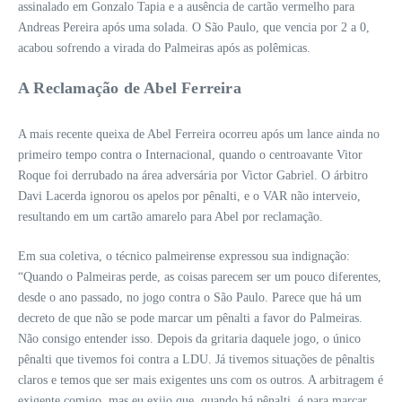
assinalado em Gonzalo Tapia e a ausência de cartão vermelho para
Andreas Pereira após uma solada. O São Paulo, que vencia por 2 a 0,
acabou sofrendo a virada do Palmeiras após as polêmicas.
A Reclamação de Abel Ferreira
A mais recente queixa de Abel Ferreira ocorreu após um lance ainda no
primeiro tempo contra o Internacional, quando o centroavante Vitor
Roque foi derrubado na área adversária por Victor Gabriel. O árbitro
Davi Lacerda ignorou os apelos por pênalti, e o VAR não interveio,
resultando em um cartão amarelo para Abel por reclamação.
Em sua coletiva, o técnico palmeirense expressou sua indignação:
“Quando o Palmeiras perde, as coisas parecem ser um pouco diferentes,
desde o ano passado, no jogo contra o São Paulo. Parece que há um
decreto de que não se pode marcar um pênalti a favor do Palmeiras.
Não consigo entender isso. Depois da gritaria daquele jogo, o único
pênalti que tivemos foi contra a LDU. Já tivemos situações de pênaltis
claros e temos que ser mais exigentes uns com os outros. A arbitragem é
exigente comigo, mas eu exijo que, quando há pênalti, é para marcar,