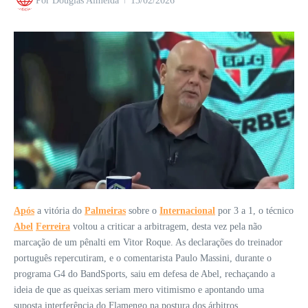
Por
Douglas Almeida
13/02/2026
Após
a vitória do
Palmeiras
sobre o
Internacional
por 3 a 1, o técnico
Abel
Ferreira
voltou a criticar a arbitragem, desta vez pela não
marcação de um pênalti em Vitor Roque. As declarações do treinador
português repercutiram, e o comentarista Paulo Massini, durante o
programa G4 do BandSports, saiu em defesa de Abel, rechaçando a
ideia de que as queixas seriam mero vitimismo e apontando uma
suposta interferência do Flamengo na postura dos árbitros.