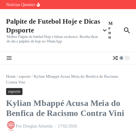
Grêmio em Busca da Reação Contra São Paulo em
Ir para o conteúdo
Notícias Quentes
Confronto
Crise no ataque: Arsenal, após ‘perder’ Vinicius Jr. para o
Vila Nova mira G-2 da Série B em confronto decisivo
Vini Jr. ignora Arsenal e escolhe Real Madrid: Por que
Palpite de Futebol Hoje e Dicas
M
e
Dpsporte
n
Melhor Palpite de futebol Hoje e bônus exclusivo. Receba dicas
u
do dia e palpites de hoje no WhatsApp
Home
/
esporte
/
Kylian Mbappé Acusa Meia do Benfica de Racismo
Contra Vini
esporte
Kylian Mbappé Acusa Meia do
Benfica de Racismo Contra Vini
Por
Douglas Almeida
17/02/2026