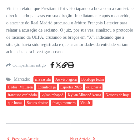
Vini Jr. relatou que Prestianni foi visto tapando a boca com a camiseta e
direcionando palavras em sua direção. Imediatamente após o ocorrido,
o atacante do Real Madrid procurou o árbitro François Letexier para
relatar a acusação de racismo. O juiz, por sua vez, sinalizou o protocolo
de racismo da UEFA, cruzando os braços em “X”, indicando que a
situação havia sido registrada e que as autoridades da entidade seriam
acionadas para investigar o caso.
Compartilhar artigo
Marcado:
ana castela
Ao vivo agora
Botafogo fecha
Dados: McLaren
Edenílson já
Esportes 2026
ex ginasta
francisco cerúndolo
kylian mbappé
Kylian Mbappé Acusa
Notícias de hoje
que horas
Santos desiste
thiago monteiro
Vini Jr.
Previous Article
Next Article