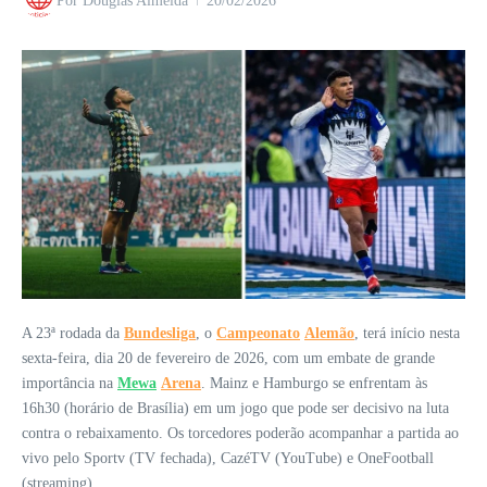
Por
Douglas Almeida
20/02/2026
A 23ª rodada da
Bundesliga
, o
Campeonato
Alemão
, terá início nesta
sexta-feira, dia 20 de fevereiro de 2026, com um embate de grande
importância na
Mewa
Arena
. Mainz e Hamburgo se enfrentam às
16h30 (horário de Brasília) em um jogo que pode ser decisivo na luta
contra o rebaixamento. Os torcedores poderão acompanhar a partida ao
vivo pelo Sportv (TV fechada), CazéTV (YouTube) e OneFootball
(streaming).