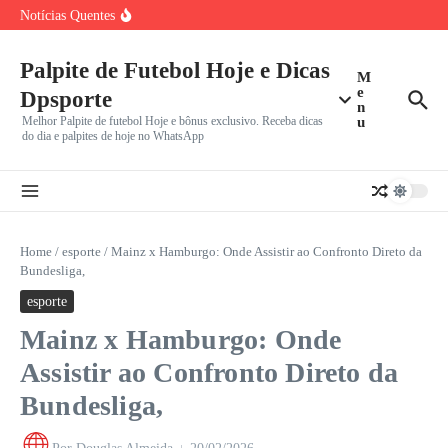
Ir para o conteúdo
João Fonseca reencontra Ben Shelton nas oitavas do
Notícias Quentes
Masters 1000
Cruzeiro mira G-5 do Brasileirão contra Mirassol ameaçado
pelo Z-4:
Palpite de Futebol Hoje e Dicas
Morre Jorge Horacio Messi aos 68 Anos: A Trajetória do
M
e
Dpsporte
n
Melhor Palpite de futebol Hoje e bônus exclusivo. Receba dicas
u
do dia e palpites de hoje no WhatsApp
Home
/
esporte
/
Mainz x Hamburgo: Onde Assistir ao Confronto Direto da
Bundesliga,
esporte
Mainz x Hamburgo: Onde
Assistir ao Confronto Direto da
Bundesliga,