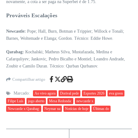
novamente, a cota a ser paga na Superbet é de 1.75.
Prováveis Escalações
Newcastle:
Pope; Hall, Burn, Botman e Trippier; Willock e Tonali;
Barnes, Woltemade e Elanga; Gordon. Técnico: Eddie Howe.
Qarabag:
Kochalski; Matheus Silva, Mustafazada, Medina e
Cafarquliyev; Jankovic, Pedro Bicalho e Montiel; Leandro Andrade,
Zoubir e Camilo Duran. Técnico: Qurban Qurbanov.
Compartilhar artigo
Marcado:
Ao vivo agora
Dorival pede
Esportes 2026
eva green
Filipe Luís
jogo aberto
Mesa Redonda:
newcastle x
Newcastle x Qarabag:
Neymar na
Notícias de hoje
Últimas do