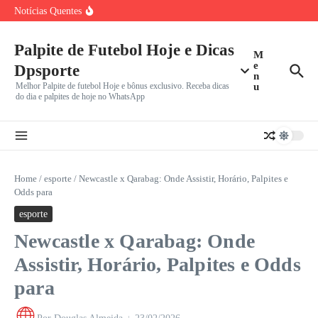
Gabriel Girotto projeta ‘reencontro especial’ com o
Ir para o conteúdo
Notícias Quentes
Corinthians e revela
Flavio Briatore Choca F1 ao Propor Sprint em Todos os
Brasileirão Volta em Encruzilhada com Libertadores e Sul-
Americana: Clubes Decidem
Palpite de Futebol Hoje e Dicas
M
e
Dpsporte
n
Melhor Palpite de futebol Hoje e bônus exclusivo. Receba dicas
u
do dia e palpites de hoje no WhatsApp
Home
/
esporte
/
Newcastle x Qarabag: Onde Assistir, Horário, Palpites e
Odds para
esporte
Newcastle x Qarabag: Onde
Assistir, Horário, Palpites e Odds
para