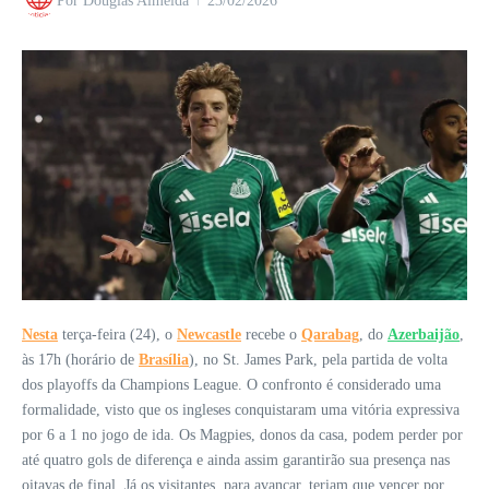
Por
Douglas Almeida
23/02/2026
Nesta
terça-feira (24), o
Newcastle
recebe o
Qarabag
, do
Azerbaijão
,
às 17h (horário de
Brasília
), no St. James Park, pela partida de volta
dos playoffs da Champions League. O confronto é considerado uma
formalidade, visto que os ingleses conquistaram uma vitória expressiva
por 6 a 1 no jogo de ida. Os Magpies, donos da casa, podem perder por
até quatro gols de diferença e ainda assim garantirão sua presença nas
oitavas de final. Já os visitantes, para avançar, teriam que vencer por