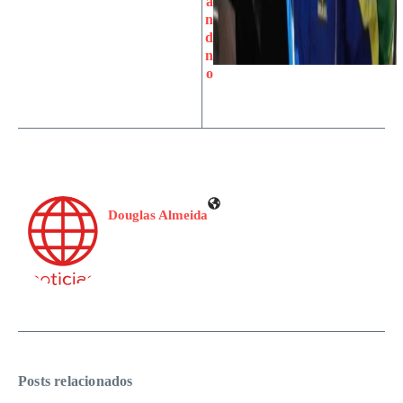
a
n
d
n
o
Douglas Almeida
Posts relacionados