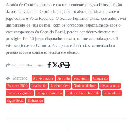
A saída de Coutinho acontece em um momento de grande insatisfação
da torcida vascaína. O próprio jogador foi alvo de críticas durante o
jogo contra o Volta Redonda. O técnico Fernando Diniz, que antes vivia
um período de “lua de mel” com os torcedores, especialmente após o
vice-campeonato da Copa do Brasil, perdeu consideravelmente seu
prestígio. Em 10 jogos disputados no ano, o time acumula apenas 3
vitórias (todas no Carioca), 4 empates e 3 derrotas, aumentando a
pressão sobre a comissão técnica e o elenco.
Compartilhar artigo
Marcado:
Ao vivo agora
Astro da
coco gauff
Craque do
Esportes 2026
história de
Leclerc lidera
Notícias de hoje
olympiacos x
Palmeiras ganhou
Philippe Coutinho
Philippe Coutinho Pede
rafael olarra
sigilo fiscal
Últimas do