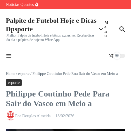
Verdão Recebe Colorado
Ir para o conteúdo
Notícias Quentes
Cuiabá x Fortaleza pela Série B: Dourado Luta Contra Má
Marcos Antônio do São Paulo Chora Após Derrota para o
Bia Haddad Maia: Tenista Brasileira Anuncia Pausa de Seis
Meses
Palpite de Futebol Hoje e Dicas
M
e
Dpsporte
n
Melhor Palpite de futebol Hoje e bônus exclusivo. Receba dicas
u
do dia e palpites de hoje no WhatsApp
Home
/
esporte
/
Philippe Coutinho Pede Para Sair do Vasco em Meio a
esporte
Philippe Coutinho Pede Para
Sair do Vasco em Meio a
Por
Douglas Almeida
18/02/2026