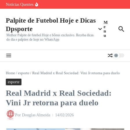
Verdão Recebe Colorado
Ir para o conteúdo
Notícias Quentes
Cuiabá x Fortaleza pela Série B: Dourado Luta Contra Má
Marcos Antônio do São Paulo Chora Após Derrota para o
Bia Haddad Maia: Tenista Brasileira Anuncia Pausa de Seis
Meses
Palpite de Futebol Hoje e Dicas
M
e
Dpsporte
n
Melhor Palpite de futebol Hoje e bônus exclusivo. Receba dicas
u
do dia e palpites de hoje no WhatsApp
Home
/
esporte
/
Real Madrid x Real Sociedad: Vini Jr retorna para duelo
esporte
Real Madrid x Real Sociedad:
Vini Jr retorna para duelo
Por
Douglas Almeida
14/02/2026