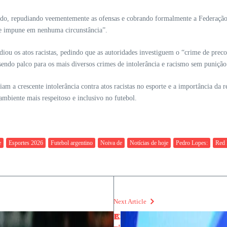
do, repudiando veementemente as ofensas e cobrando formalmente a Federação P
sse impune em nenhuma circunstância”.
udiou os atos racistas, pedindo que as autoridades investiguem o “crime de pr
sendo palco para os mais diversos crimes de intolerância e racismo sem punição
am a crescente intolerância contra atos racistas no esporte e a importância da r
mbiente mais respeitoso e inclusivo no futebol.
e
Esportes 2026
Futebol argentino
Noiva de
Notícias de hoje
Pedro Lopes:
Red 
Next Article
B
C