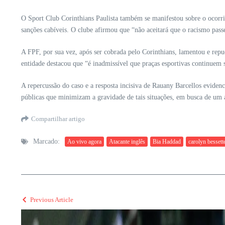
O Sport Club Corinthians Paulista também se manifestou sobre o ocorri
sanções cabíveis. O clube afirmou que “não aceitará que o racismo pa
A FPF, por sua vez, após ser cobrada pelo Corinthians, lamentou e rep
entidade destacou que “é inadmissível que praças esportivas continuem 
A repercussão do caso e a resposta incisiva de Rauany Barcellos evidenci
públicas que minimizam a gravidade de tais situações, em busca de um a
Compartilhar artigo
Marcado:
Ao vivo agora
Atacante inglês
Bia Haddad
carolyn bessett
Previous Article