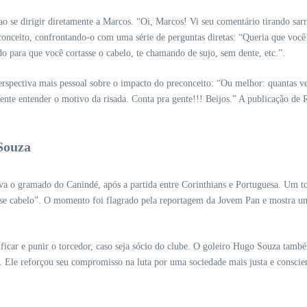
se dirigir diretamente a Marcos. “Oi, Marcos! Vi seu comentário tirando sarro
econceito, confrontando-o com uma série de perguntas diretas: “Queria que você
o para que você cortasse o cabelo, te chamando de sujo, sem dente, etc.”.
spectiva mais pessoal sobre o impacto do preconceito: “Ou melhor: quantas vez
amente entender o motivo da risada. Conta pra gente!!! Beijos.” A publicação d
Souza
 o gramado do Canindé, após a partida entre Corinthians e Portuguesa. Um tor
sse cabelo”. O momento foi flagrado pela reportagem da Jovem Pan e mostra um 
ificar e punir o torcedor, caso seja sócio do clube. O goleiro Hugo Souza tamb
”. Ele reforçou seu compromisso na luta por uma sociedade mais justa e conscie