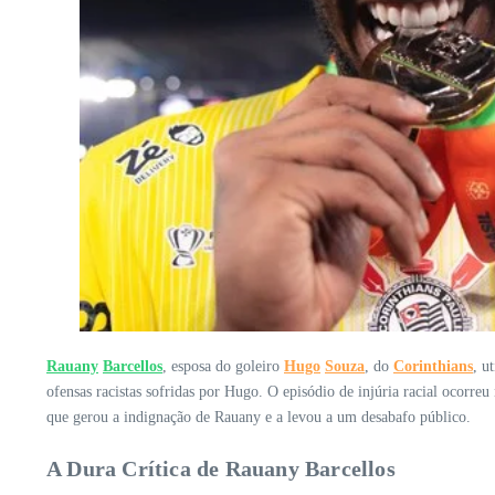
Rauany
Barcellos
, esposa do goleiro
Hugo
Souza
, do
Corinthians
, u
ofensas racistas sofridas por Hugo. O episódio de injúria racial ocorr
que gerou a indignação de Rauany e a levou a um desabafo público.
A Dura Crítica de Rauany Barcellos