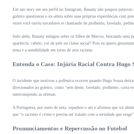
Em um story em seu perfil no Instagram, Rauany não poupou palavras ao 
goleiro questionou o ex-atleta sobre suas próprias experiências com pr
vezes você ouviu torcedores te chamando de piolhento, favelado, pedind
Indo além, Rauany indagou sobre os filhos de Marcos, buscando uma per
aparência, cabelo, cor de pele ou classe social? Pois eu queria genuin
tema e a sensibilidade em torno de atos racistas.
Entenda o Caso: Injúria Racial Contra Hugo 
O incidente que motivou a polêmica ocorreu quando Hugo Souza deixava
direcionados ao goleiro, como “sem dente, favelado, piolhento, corta e
interrompendo as ofensas.
A Portuguesa, por meio de nota, repudiou o ato e afirmou que irá ident
que “o racismo é crime e precisa ser tratado com a seriedade que exige
Pronunciamentos e Repercussão no Futebol