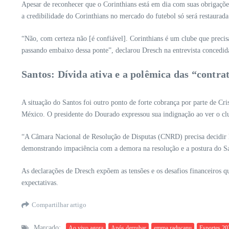
Apesar de reconhecer que o Corinthians está em dia com suas obrigaçõe
a credibilidade do Corinthians no mercado do futebol só será restaura
“Não, com certeza não [é confiável]. Corinthians é um clube que preci
passando embaixo dessa ponte”, declarou Dresch na entrevista concedida
Santos: Dívida ativa e a polêmica das “contra
A situação do Santos foi outro ponto de forte cobrança por parte de Cr
México. O presidente do Dourado expressou sua indignação ao ver o cl
“A Câmara Nacional de Resolução de Disputas (CNRD) precisa decidir lo
demonstrando impaciência com a demora na resolução e a postura do S
As declarações de Dresch expõem as tensões e os desafios financeiros q
expectativas.
Compartilhar artigo
Marcado:
Ao vivo agora
Após derrubar
emma raducanu
Esportes 20