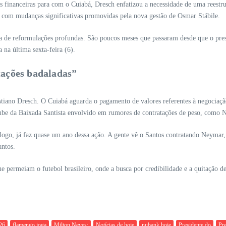
s financeiras para com o Cuiabá, Dresch enfatizou a necessidade de uma reest
da com mudanças significativas promovidas pela nova gestão de Osmar Stábile.
sa de reformulações profundas. São poucos meses que passaram desde que o pres
 na última sexta-feira (6).
tações badaladas”
istiano Dresch. O Cuiabá aguarda o pagamento de valores referentes à negociaç
ube da Baixada Santista envolvido em rumores de contratações de peso, como 
go, já faz quase um ano dessa ação. A gente vê o Santos contratando Neymar, 
antos.
ue permeiam o futebol brasileiro, onde a busca por credibilidade e a quitação 
26
flamengo joga
Milton Neves:
Notícias de hoje
nubank hoje
Presidente do
Pre