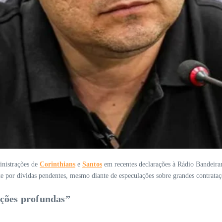
inistrações de
Corinthians
e
Santos
em recentes declarações à Rádio Bandeiran
 por dívidas pendentes, mesmo diante de especulações sobre grandes contrataç
ações profundas”