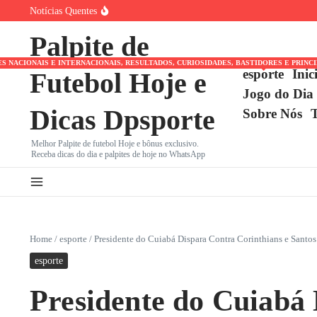
Ir para o conteúdo
Notícias Quentes
Brasileirão Série B: Ceará Luta para Sair do Z4 Contra
Corinthians lamenta morte de Geraldão, ídolo e artilheiro do
Palpite de
Gianni Infantino: A Ascensão ao Poder Máximo da FIFA, 
NACIONAIS E INTERNACIONAIS, RESULTADOS, CURIOSIDADES, BASTIDORES E PRINC
esporte
Inic
Futebol Hoje e
Jogo do Dia
Dicas Dpsporte
Sobre Nós
Melhor Palpite de futebol Hoje e bônus exclusivo.
Receba dicas do dia e palpites de hoje no WhatsApp
Home
/
esporte
/
Presidente do Cuiabá Dispara Contra Corinthians e Santos
esporte
Presidente do Cuiabá 