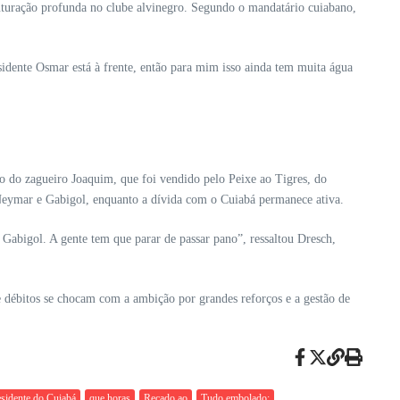
ruturação profunda no clube alvinegro. Segundo o mandatário cuiabano,
idente Osmar está à frente, então para mim isso ainda tem muita água
ão do zagueiro Joaquim, que foi vendido pelo Peixe ao Tigres, do
Neymar e Gabigol, enquanto a dívida com o Cuiabá permanece ativa.
Gabigol. A gente tem que parar de passar pano”, ressaltou Dresch,
de débitos se chocam com a ambição por grandes reforços e a gestão de
sidente do Cuiabá
que horas
Recado ao
Tudo embolado: