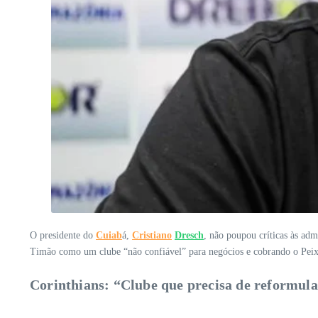
O presidente do
Cuiab
á,
Cristiano
Dresch
, não poupou críticas às adm
Timão como um clube “não confiável” para negócios e cobrando o Peixe
Corinthians: “Clube que precisa de reformul