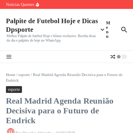
Palmeiras e Internacional empatam sem gols em confronto
Ir para o conteúdo
Notícias Quentes
equilibrado pelo
Gols Anulados Decidem Empate Sem Gols entre Bahia e
Vasco
Anápolis-GO x Guarani: Confronto de Opostos na Série C
Palpite de Futebol Hoje e Dicas
M
Define
e
Dpsporte
n
Melhor Palpite de futebol Hoje e bônus exclusivo. Receba dicas
u
do dia e palpites de hoje no WhatsApp
Home
/
esporte
/
Real Madrid Agenda Reunião Decisiva para o Futuro de
Endrick
esporte
Real Madrid Agenda Reunião
Decisiva para o Futuro de
Endrick