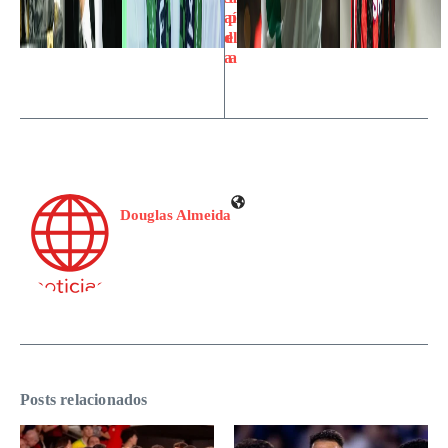
aí
p
d
el
a
a
Douglas Almeida
Posts relacionados