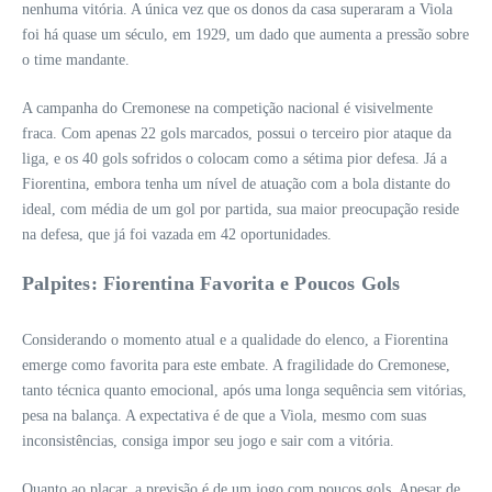
nenhuma vitória. A única vez que os donos da casa superaram a Viola
foi há quase um século, em 1929, um dado que aumenta a pressão sobre
o time mandante.
A campanha do Cremonese na competição nacional é visivelmente
fraca. Com apenas 22 gols marcados, possui o terceiro pior ataque da
liga, e os 40 gols sofridos o colocam como a sétima pior defesa. Já a
Fiorentina, embora tenha um nível de atuação com a bola distante do
ideal, com média de um gol por partida, sua maior preocupação reside
na defesa, que já foi vazada em 42 oportunidades.
Palpites: Fiorentina Favorita e Poucos Gols
Considerando o momento atual e a qualidade do elenco, a Fiorentina
emerge como favorita para este embate. A fragilidade do Cremonese,
tanto técnica quanto emocional, após uma longa sequência sem vitórias,
pesa na balança. A expectativa é de que a Viola, mesmo com suas
inconsistências, consiga impor seu jogo e sair com a vitória.
Quanto ao placar, a previsão é de um jogo com poucos gols. Apesar de