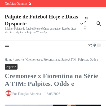
Ir para o conteúdo
Exclusivas para Decisão
Notícias Quentes
Defesa de Nicolas Bosshardt, Joia do São Paulo, Nega
Crime
Brasileirão Série B: Ceará Luta para Sair do Z4 Contra
Palpite de Futebol Hoje e Dicas
M
e
Dpsporte
n
Melhor Palpite de futebol Hoje e bônus exclusivo. Receba dicas
u
do dia e palpites de hoje no WhatsApp
Home
/
esporte
/
Cremonese x Fiorentina na Série A TIM: Palpites, Odds e
esporte
Cremonese x Fiorentina na Série
A TIM: Palpites, Odds e
Por
Douglas Almeida
16/03/2026