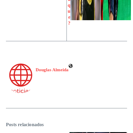
q
u
e
?
Douglas Almeida
Posts relacionados