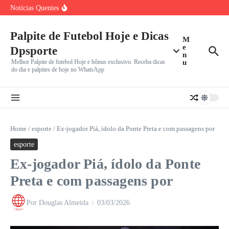
Passagens por São
Ir para o conteúdo
Notícias Quentes
Palmeiras x Internacional: Líder Isolado no Brasileirão,
Verdão Recebe Colorado
Cuiabá x Fortaleza pela Série B: Dourado Luta Contra Má
Marcos Antônio do São Paulo Chora Após Derrota para o
Palpite de Futebol Hoje e Dicas
M
e
Dpsporte
n
Melhor Palpite de futebol Hoje e bônus exclusivo. Receba dicas
u
do dia e palpites de hoje no WhatsApp
Home
/
esporte
/
Ex-jogador Piá, ídolo da Ponte Preta e com passagens por
esporte
Ex-jogador Piá, ídolo da Ponte
Preta e com passagens por
Por
Douglas Almeida
03/03/2026