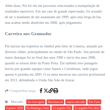
Além disso, Piá foi réu em processos relacionados à manipulação de
resultados esportivos. Em um caso de grande repercussão, foi acusado
de ser o mandante de um assassinato em 1999, após uma briga de bar,
mas acabou sendo absolvido em 2008, após julgamento.
Carreira nos Gramados
Piá iniciou sua trajetória no futebol pela Inter de Limeira, atuando por
diversos clubes, principalmente no estado de São Paulo. Seu período de
maior destaque foi no final dos anos 1990 e início dos anos 2000,
quando se tornou ídolo da Ponte Preta. Ele também teve passagens
breves por grandes equipes como Santos e Corinthians, onde jogou
apenas 6 partidas em 2003. O ex-meia encerrou sua carreira profissional
em 2013, defendendo o União São João de Araras.
Compartilhar artigo
Marcado:
Ao vivo agora
Barcelona de
cupom mercado
Eric Faria
Esportes 2026
Ex-Botafogo, Artur
Ex-jogador Piá,
Ex-jogador Piá, ídolo