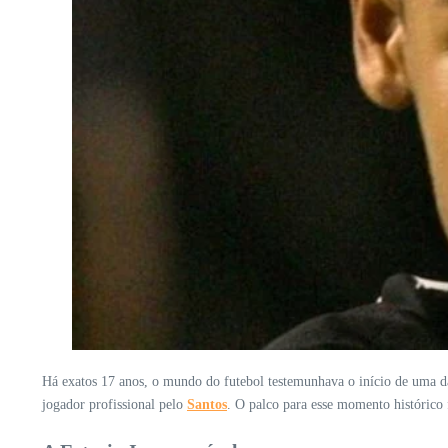
Há exatos 17 anos, o mundo do futebol testemunhava o início de uma da
jogador profissional pelo
Santos
. O palco para esse momento histórico