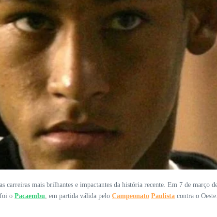
s carreiras mais brilhantes e impactantes da história recente. Em 7 de março 
 foi o
Pacaembu
, em partida válida pelo
Campeonato
Paulista
contra o Oeste