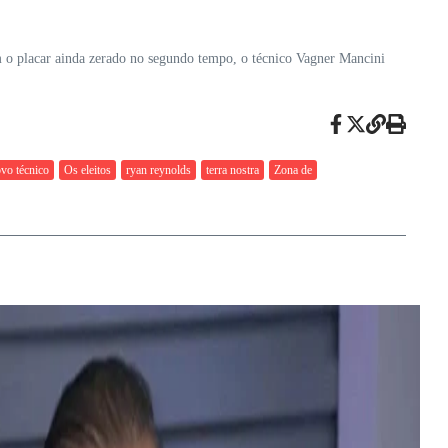
m o placar ainda zerado no segundo tempo, o técnico Vagner Mancini
vo técnico
Os eleitos
ryan reynolds
terra nostra
Zona de