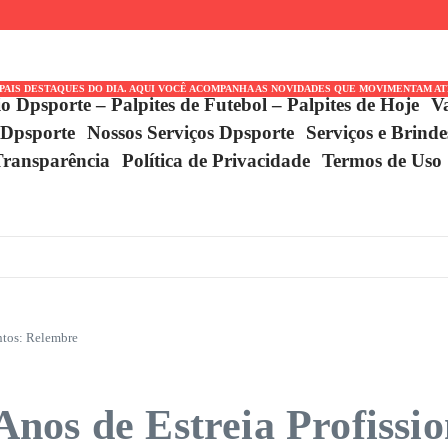
ada
n Awae,
IPAIS DESTAQUES DO DIA. AQUI VOCÊ ACOMPANHA AS NOVIDADES QUE MOVIMENTAM A
io Dpsporte – Palpites de Futebol – Palpites de Hoje
V
 Dpsporte
Nossos Serviços Dpsporte
Serviços e Brind
Transparência
Política de Privacidade
Termos de Uso
ntos: Relembre
os de Estreia Profissio