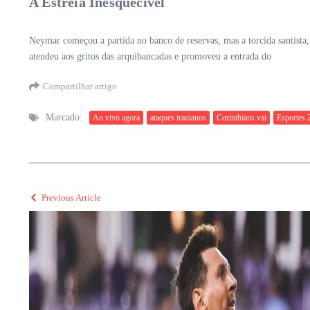
A Estreia Inesquecível
Neymar começou a partida no banco de reservas, mas a torcida santista
atendeu aos gritos das arquibancadas e promoveu a entrada do
Compartilhar artigo
Marcado:
Ao vivo agora
ataques iranianos
Corinthians vai
Esportes 
Previous Article