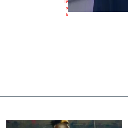
lê
s
a