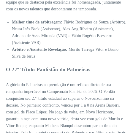
equipe que se destacou pela excelência foi homenageada, juntamente
com os novos talentos que despontaram na temporada.
Melhor time de arbitragem:
Flávio Rodrigues de Souza (Árbitro),
Neusa Inês Back (Assistente), Alex Ang Ribeiro (Assistente),
Adriano de Assis Miranda (VAR) e Fábio Rogério Baesteiro
(Assistente VAR)
Árbitro e Assistente Revelação:
Murilo Tarrega Vitor e Bruno
Silva de Jesus
O 27º Título Paulistão do Palmeiras
A glória do Palmeiras na premiação é um reflexo direto de sua
campanha impecável no Campeonato Paulista de 2026. O Verdão
conquistou seu 27º título estadual ao superar o Novorizontino na
decisão. No primeiro confronto, venceu por 1 a 0 na Arena Barueri,
com gol de Flaco López. No jogo de volta, em Novo Horizonte,
garantiu a taça com uma nova vitória, desta vez com gols de Murilo e
Vitor Roque, enquanto Matheus Bianqui descontou para o time do
interior. Esta foi a quinta conquista do Palmeiras nas últimas sete finais