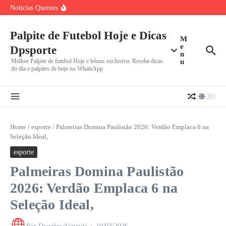
Ir para o conteúdo
Fernando Diniz Sob Fogo Cruzado: Torcida do Corinthians
Notícias Quentes
Desabafa Após
Copa do Brasil 2026: Classificados, Data do Sorteio das
Quartas
Palpite de Futebol Hoje e Dicas
Memphis Depay Visto na Neo Química Arena Durante
M
Eliminação do
e
Dpsporte
n
Melhor Palpite de futebol Hoje e bônus exclusivo. Receba dicas
u
do dia e palpites de hoje no WhatsApp
Home
/
esporte
/
Palmeiras Domina Paulistão 2026: Verdão Emplaca 6 na
Seleção Ideal,
esporte
Palmeiras Domina Paulistão
2026: Verdão Emplaca 6 na
Seleção Ideal,