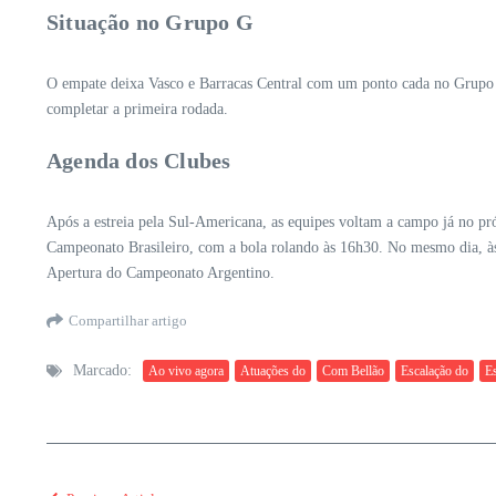
Situação no Grupo G
O empate deixa Vasco e Barracas Central com um ponto cada no Grupo G
completar a primeira rodada.
Agenda dos Clubes
Após a estreia pela Sul-Americana, as equipes voltam a campo já no pr
Campeonato Brasileiro, com a bola rolando às 16h30. No mesmo dia, às 
Apertura do Campeonato Argentino.
Compartilhar artigo
Marcado:
Ao vivo agora
Atuações do
Com Bellão
Escalação do
E