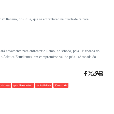
Italiano, do Chile, que se enfrentarão na quarta-feira para
jará novamente para enfrentar o Remo, no sábado, pela 11ª rodada do
 o Atlética Estudiantes, em compromisso válido pela 14ª rodada do
 de hoje
querétaro juárez
radio itatiaia
Vasco cria