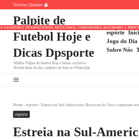
Ir para o conteúdo
Notícias Quentes
Corinthians tenta reviravolta épica contra Internacional n
Vitória busca virada heroica contra Athletico-PR no Barra
Palpite de
Endrick Corre Contra o Relógio no Real Madrid: Futuro In
NACIONAIS E INTERNACIONAIS, RESULTADOS, CURIOSIDADES, BASTIDORES E PRINC
esporte
Inic
Futebol Hoje e
Jogo do Dia
Dicas Dpsporte
Sobre Nós
Melhor Palpite de futebol Hoje e bônus exclusivo.
Receba dicas do dia e palpites de hoje no WhatsApp
Home
/
esporte
/
Estreia na Sul-Americana: Reservas do Vasco empatam se
esporte
Estreia na Sul-Ameri