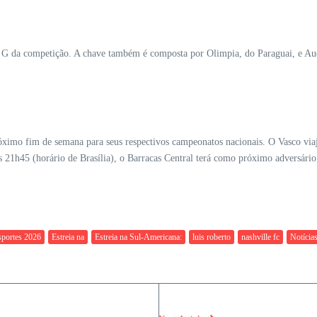
 da competição. A chave também é composta por Olimpia, do Paraguai, e Audax 
óximo fim de semana para seus respectivos campeonatos nacionais. O Vasco via
21h45 (horário de Brasília), o Barracas Central terá como próximo adversário
sportes 2026
Estreia na
Estreia na Sul-Americana:
luis roberto
nashville fc
Notícias