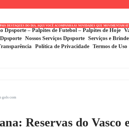
a Neo Química Arena
dão pela Copa
certo
IPAIS DESTAQUES DO DIA. AQUI VOCÊ ACOMPANHA AS NOVIDADES QUE MOVIMENTAM A
io Dpsporte – Palpites de Futebol – Palpites de Hoje
V
 Dpsporte
Nossos Serviços Dpsporte
Serviços e Brind
Transparência
Política de Privacidade
Termos de Uso
m gols com
cana: Reservas do Vasco