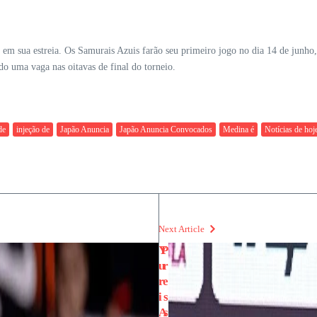
m sua estreia. Os Samurais Azuis farão seu primeiro jogo no dia 14 de junho, 
do uma vaga nas oitavas de final do torneio.
de
injeção de
Japão Anuncia
Japão Anuncia Convocados
Medina é
Notícias de hoj
Next Article
Y
P
u
r
r
e
i
s
A
s