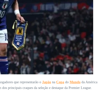
 jogadores que representarão o
Japão
na
Copa
do
Mundo
da América
dos principais craques da seleção e destaque da Premier League.