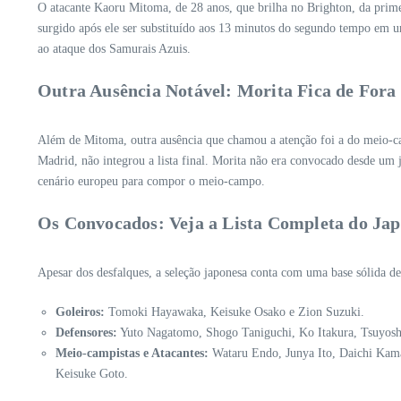
O atacante Kaoru Mitoma, de 28 anos, que brilha no Brighton, da primei
surgido após ele ser substituído aos 13 minutos do segundo tempo em um 
ao ataque dos Samurais Azuis.
Outra Ausência Notável: Morita Fica de Fora
Além de Mitoma, outra ausência que chamou a atenção foi a do meio-ca
Madrid, não integrou a lista final. Morita não era convocado desde um
cenário europeu para compor o meio-campo.
Os Convocados: Veja a Lista Completa do Ja
Apesar dos desfalques, a seleção japonesa conta com uma base sólida de 
Goleiros:
Tomoki Hayawaka, Keisuke Osako e Zion Suzuki.
Defensores:
Yuto Nagatomo, Shogo Taniguchi, Ko Itakura, Tsuyosh
Meio-campistas e Atacantes:
Wataru Endo, Junya Ito, Daichi Kam
Keisuke Goto.