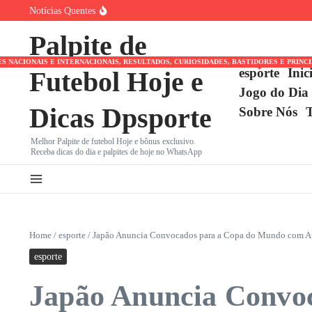
Ir para o conteúdo
Notícias Quentes
Brasileirão Volta em Encruzilhada com Libertadores e Sul
Brasileirão Retorna em Meio a Dilema: Clubes Dividem Fo
Palpite de
A Rússia Ainda Manda no Xadrez Mundial? Eleição da F
NACIONAIS E INTERNACIONAIS, RESULTADOS, CURIOSIDADES, BASTIDORES E PRINC
esporte
Inic
Futebol Hoje e
Jogo do Dia
Dicas Dpsporte
Sobre Nós
Melhor Palpite de futebol Hoje e bônus exclusivo.
Receba dicas do dia e palpites de hoje no WhatsApp
Home
/
esporte
/
Japão Anuncia Convocados para a Copa do Mundo com A
esporte
Japão Anuncia Convo