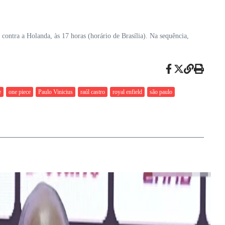
contra a Holanda, às 17 horas (horário de Brasília). Na sequência,
e
one piece
Paulo Vinicius
raúl castro
royal enfield
são paulo