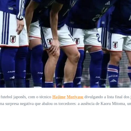
futebol japonês, com o técnico
Hajime
Moriyasu
divulgando a lista final dos
a surpresa negativa que abalou os torcedores: a ausência de Kaoru Mitoma, um 