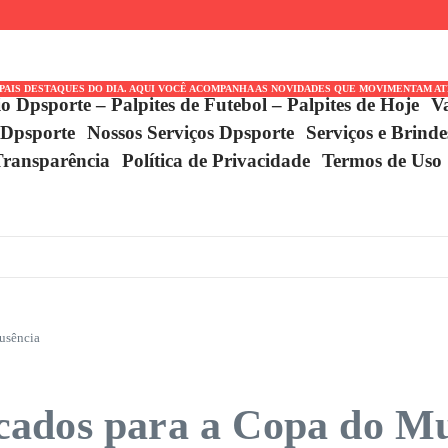
-Americana: Clubes Decidem
co Entre
IDE
IPAIS DESTAQUES DO DIA. AQUI VOCÊ ACOMPANHA AS NOVIDADES QUE MOVIMENTAM A
io Dpsporte – Palpites de Futebol – Palpites de Hoje
V
 Dpsporte
Nossos Serviços Dpsporte
Serviços e Brind
Transparência
Política de Privacidade
Termos de Uso
usência
cados para a Copa do M