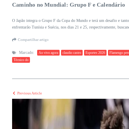
Caminho no Mundial: Grupo F e Calendário
O Japão integra o Grupo F da Copa do Mundo e terá um desafio e tanto e
enfrentarão Tunísia e Suécia, nos dias 21 e 25, respectivamente, buscan
Compartilhar artigo
Marcado:
Ao vivo agora
claudio castro
Esportes 2026
Flamengo per
Técnico do
Previous Article