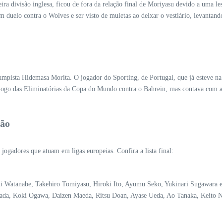
ra divisão inglesa, ficou de fora da relação final de Moriyasu devido a uma le
duelo contra o Wolves e ser visto de muletas ao deixar o vestiário, levantando
mpista Hidemasa Morita. O jogador do Sporting, de Portugal, que já esteve na
 jogo das Eliminatórias da Copa do Mundo contra o Bahrein, mas contava com a
pão
jogadores que atuam em ligas europeias. Confira a lista final:
i Watanabe, Takehiro Tomiyasu, Hiroki Ito, Ayumu Seko, Yukinari Sugawara e
ada, Koki Ogawa, Daizen Maeda, Ritsu Doan, Ayase Ueda, Ao Tanaka, Keito N