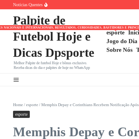
Ir para o conteúdo
Notícias Quentes
Leagues Cup: Messi Brilha e Inter Miami Enfrenta Monter
João Fonseca x Casper Ruud: Onde assistir ao vivo, horári
Palpite de
Herói da Copa do Mundo 2026, Ferran Torres pode trocar
NACIONAIS E INTERNACIONAIS, RESULTADOS, CURIOSIDADES, BASTIDORES E PRINC
esporte
Inic
Futebol Hoje e
Jogo do Dia
Dicas Dpsporte
Sobre Nós
Melhor Palpite de futebol Hoje e bônus exclusivo.
Receba dicas do dia e palpites de hoje no WhatsApp
Home
/
esporte
/
Memphis Depay e Corinthians Recebem Notificação Após 
esporte
Memphis Depay e Cori