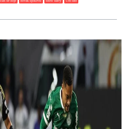
cias de hoje
novak djokovic
show harry
Um fato