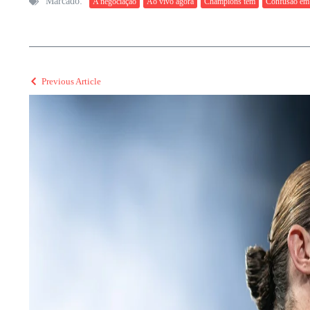
Marcado:
A negociação
Ao vivo agora
Champions tem
Confusão em
Previous Article