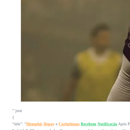
“`json
{
“title”: “
Memphis
Depay
e
Corinthians
Recebem
Notificação
Após Po