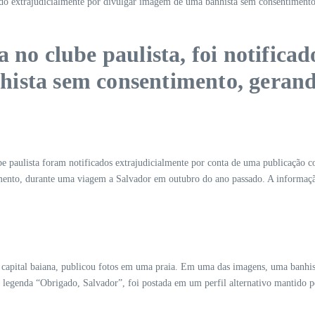
icado extrajudicialmente por divulgar imagem de uma banhista sem consentimento, 
 no clube paulista, foi notifica
sta sem consentimento, gerando 
 paulista foram notificados extrajudicialmente por conta de uma publicação cont
mento, durante uma viagem a Salvador em outubro do ano passado. A informação 
ital baiana, publicou fotos em uma praia. Em uma das imagens, uma banhista a
legenda “Obrigado, Salvador”, foi postada em um perfil alternativo mantido pe