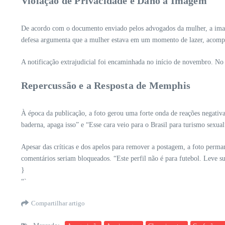
Violação de Privacidade e Dano à Imagem
De acordo com o documento enviado pelos advogados da mulher, a image
defesa argumenta que a mulher estava em um momento de lazer, acompa
A notificação extrajudicial foi encaminhada no início de novembro. N
Repercussão e a Resposta de Memphis
À época da publicação, a foto gerou uma forte onda de reações negativ
baderna, apaga isso” e “Esse cara veio para o Brasil para turismo sexua
Apesar das críticas e dos apelos para remover a postagem, a foto perma
comentários seriam bloqueados. “Este perfil não é para futebol. Leve sua
}
“`
Compartilhar artigo