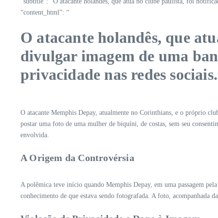
“subtitle”: “O atacante holandês, que atua no clube paulista, foi notif
“content_html”: “
O atacante holandês, que atua
divulgar imagem de uma banhi
privacidade nas redes sociais.
O atacante Memphis Depay, atualmente no Corinthians, e o próprio clube
postar uma foto de uma mulher de biquíni, de costas, sem seu consenti
envolvida.
A Origem da Controvérsia
A polêmica teve início quando Memphis Depay, em uma passagem pela cap
conhecimento de que estava sendo fotografada. A foto, acompanhada da 