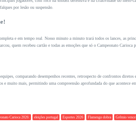
incipais jogadores, com foco na solidez defensiva e na criatividade do meio-ca
falques por lesão ou suspensão.
e!
pleta e em tempo real. Nosso minuto a minuto trará todos os lances, as principa
m marcou, quem recebeu cartão e todas as emoções que só o Campeonato Carioca 
equipes, comparando desempenhos recentes, retrospecto de confrontos diretos e
certos e muito mais, permitindo uma compreensão aprofundada do que acontece e
onato Carioca 2026:
eleições portugal
Esportes 2026
Flamengo dobra
Grêmio vence