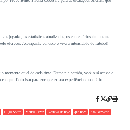
mpo. Fique atento à nossa cobertura para as escalações oficiais, que
is jogadas, as estatísticas atualizadas, os comentários dos nossos
pode oferecer. Acompanhe conosco e viva a intensidade do futebol!
 o momento atual de cada time. Durante a partida, você terá acesso a
m campo. Tudo isso para enriquecer sua experiência e mantê-lo
Hugo Souza
Mauro Cezar
Notícias de hoje
que hora
São Bernardo