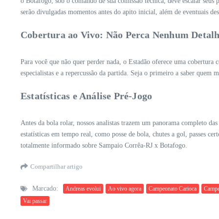
o Botafogo, sob o comando de sua comissão técnica, deve escalar seus pr
serão divulgadas momentos antes do apito inicial, além de eventuais des
Cobertura ao Vivo: Não Perca Nenhum Detalh
Para você que não quer perder nada, o Estadão oferece uma cobertura com
especialistas e a repercussão da partida. Seja o primeiro a saber que
Estatísticas e Análise Pré-Jogo
Antes da bola rolar, nossos analistas trazem um panorama completo das 
estatísticas em tempo real, como posse de bola, chutes a gol, passes 
totalmente informado sobre Sampaio Corrêa-RJ x Botafogo.
Compartilhar artigo
Marcado:
Andreas evolui
Ao vivo agora
Campeonato Carioca
Campe
Vai passar