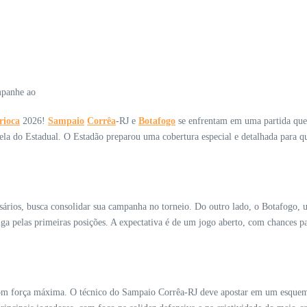
rioca
2026!
Sampaio
Corrêa
-RJ e
Botafogo
se enfrentam em uma partida que 
bela do Estadual. O Estadão preparou uma cobertura especial e detalhada para q
ários, busca consolidar sua campanha no torneio. Do outro lado, o Botafogo, 
iga pelas primeiras posições. A expectativa é de um jogo aberto, com chances pa
com força máxima. O técnico do Sampaio Corrêa-RJ deve apostar em um esquema 