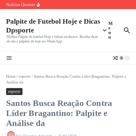
Brasileirão Retorna em Meio a Dilema: Clubes Dividem
Ir para o conteúdo
Notícias Quentes
Foco Entre
A Rússia Ainda Manda no Xadrez Mundial? Eleição da
FIDE
Freguês Confirmado? João Fonseca Vence Ex-Top 2
Palpite de Futebol Hoje e Dicas
M
Casper Ruud Pela
e
Dpsporte
n
Melhor Palpite de futebol Hoje e bônus exclusivo. Receba dicas
u
do dia e palpites de hoje no WhatsApp
Home
/
esporte
/
Santos Busca Reação Contra Líder Bragantino: Palpite e
Análise da
esporte
Santos Busca Reação Contra
Líder Bragantino: Palpite e
Análise da