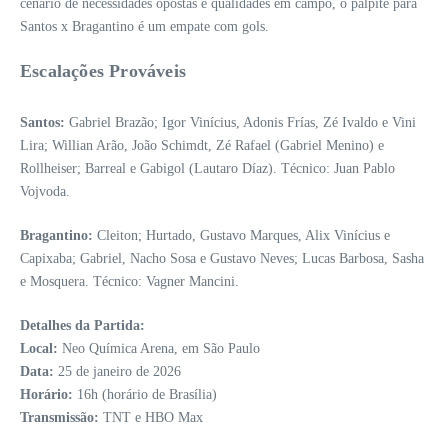
cenário de necessidades opostas e qualidades em campo, o palpite para
Santos x Bragantino é um empate com gols.
Escalações Prováveis
Santos:
Gabriel Brazão; Igor Vinícius, Adonis Frías, Zé Ivaldo e Vini
Lira; Willian Arão, João Schimdt, Zé Rafael (Gabriel Menino) e
Rollheiser; Barreal e Gabigol (Lautaro Díaz). Técnico: Juan Pablo
Vojvoda.
Bragantino:
Cleiton; Hurtado, Gustavo Marques, Alix Vinícius e
Capixaba; Gabriel, Nacho Sosa e Gustavo Neves; Lucas Barbosa, Sasha
e Mosquera. Técnico: Vagner Mancini.
Detalhes da Partida:
Local:
Neo Química Arena, em São Paulo
Data:
25 de janeiro de 2026
Horário:
16h (horário de Brasília)
Transmissão:
TNT e HBO Max