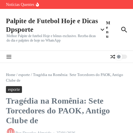
Ir para o conteúdo
Fluminense x Vasco: Clássico da Copa do Brasil no
Notícias Quentes
Maracanã
Bayern de Munique e Aston Villa Duelam em Hong Kong:
Benfica Recebe Hearts no Estádio da Luz em Busca de
Palpite de Futebol Hoje e Dicas
M
e
Dpsporte
n
Melhor Palpite de futebol Hoje e bônus exclusivo. Receba dicas
u
do dia e palpites de hoje no WhatsApp
Home
/
esporte
/
Tragédia na Romênia: Sete Torcedores do PAOK, Antigo
Clube de
esporte
Tragédia na Romênia: Sete
Torcedores do PAOK, Antigo
Clube de