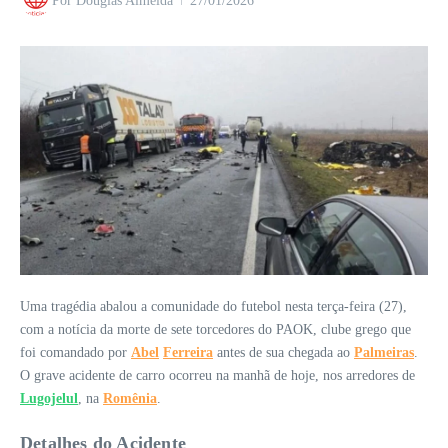
Por
Douglas Almeida
27/01/2026
Uma tragédia abalou a comunidade do futebol nesta terça-feira (27),
com a notícia da morte de sete torcedores do PAOK, clube grego que
foi comandado por
Abel
Ferreira
antes de sua chegada ao
Palmeiras
.
O grave acidente de carro ocorreu na manhã de hoje, nos arredores de
Lugojelul
, na
Romênia
.
Detalhes do Acidente