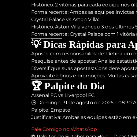
Histórico: 2 vitórias para cada equipe nos ú
Forma recente: Ambas as equipes invictas n
Crystal Palace vs Aston Villa:
Histórico: Aston Villa venceu 3 dos últimos 5
Forma recente: Crystal Palace com 1 vitória 
💡 Dicas Rápidas para A
Aposte com responsabilidade: Defina um or
Pesquise antes de apostar: Analise estatísti
Diversifique suas apostas: Considere apos
Aproveite bônus e promoções: Muitas casas
🏆 Palpite do Dia
Arsenal FC vs Liverpool FC
🕒 Domingo, 31 de agosto de 2025 – 08:30 
Palpite: Empate
Justificativa: Ambas as equipes estão em 
Fale Comigo no WhatsApp
⚽ Palpites de Futebol para Hoje – Dicas Q