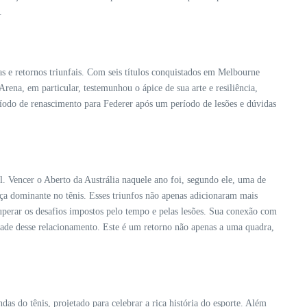
.
s e retornos triunfais. Com seis títulos conquistados em Melbourne
ena, em particular, testemunhou o ápice de sua arte e resiliência,
íodo de renascimento para Federer após um período de lesões e dúvidas
l. Vencer o Aberto da Austrália naquele ano foi, segundo ele, uma de
ça dominante no tênis. Esses triunfos não apenas adicionaram mais
uperar os desafios impostos pelo tempo e pelas lesões. Sua conexão com
idade desse relacionamento. Este é um retorno não apenas a uma quadra,
s do tênis, projetado para celebrar a rica história do esporte. Além