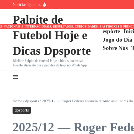
Ir para o conteúdo
Notícias Quentes
Corinthians e a ‘Missão Impossível’: Relembre as Viradas 
Corinthians tenta reviravolta épica contra Internacional n
Palpite de
Vitória busca virada heroica contra Athletico-PR no Barra
NACIONAIS E INTERNACIONAIS, RESULTADOS, CURIOSIDADES, BASTIDORES E PRINC
esporte
Inic
Futebol Hoje e
Jogo do Dia
Dicas Dpsporte
Sobre Nós
Melhor Palpite de futebol Hoje e bônus exclusivo.
Receba dicas do dia e palpites de hoje no WhatsApp
Home
/
dpsports
/
2025/12 — Roger Federer anuncia retorno às quadras do
dpsports
2025/12 — Roger Feder