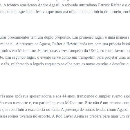
o: o icônico americano Andre Agassi, o adorado australiano Patrick Rafter e o 
romete um espetáculo festivo que marcará oficialmente o início do torneio, enc
iguras proeminentes tem um duplo propósito. Em primeiro lugar, é uma maneira 
undial. A presença de Agassi, Rafter e Hewitt, cada um com sua própria histór
ro títulos em Melbourne, Rafter, duas vezes campeão do US Open e um favorito 
orte. Em segundo lugar, o evento serve como um trampolim para projetar uma n
s e fãs, celebrando o legado enquanto se olha para as novas estrelas e desafios 
três anos após sua aposentadoria e aos 44 anos, transcende o simples evento e
tém com o esporte e, em particular, com Melbourne. Este não é um retorno com
ra que redefiniu a excelência no tênis. A presença de outras lendas como Agass
sses ícones tiveram no esporte. A Rod Laver Arena se prepara para mais um ca