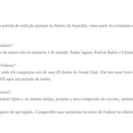
artida de exibição pontual no Aberto da Austrália, como parte da cerimônia de 
Federer?
ão de outros três ex-números 1 do mundo: Andre Agassi, Patrick Rafter e Lleyt
 Federer?
r, onde ele conquistou seis de seus 20 títulos de Grand Slam. Ele tem uma fo
2018 após um período de lesões.
evento?
tralian Open e, ao mesmo tempo, projetar a nova temporada do circuito, unindo 
pacto de seu legado. Compartilhe suas memórias favoritas de Federer no Aberto 