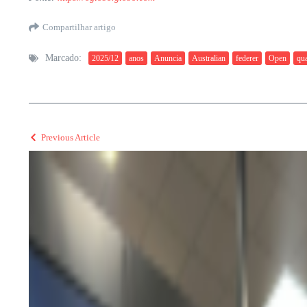
Compartilhar artigo
Marcado:
2025/12
anos
Anuncia
Australian
federer
Open
qu
Previous Article