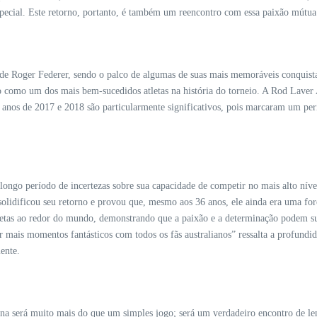
special. Este retorno, portanto, é também um reencontro com essa paixão mútua
 de Roger Federer, sendo o palco de algumas de suas mais memoráveis conquista
como um dos mais bem-sucedidos atletas na história do torneio. A Rod Laver Ar
 anos de 2017 e 2018 são particularmente significativos, pois marcaram um per
longo período de incertezas sobre sua capacidade de competir no mais alto níve
olidificou seu retorno e provou que, mesmo aos 36 anos, ele ainda era uma for
tletas ao redor do mundo, demonstrando que a paixão e a determinação podem s
ar mais momentos fantásticos com todos os fãs australianos” ressalta a profund
ente.
na será muito mais do que um simples jogo; será um verdadeiro encontro de lenda