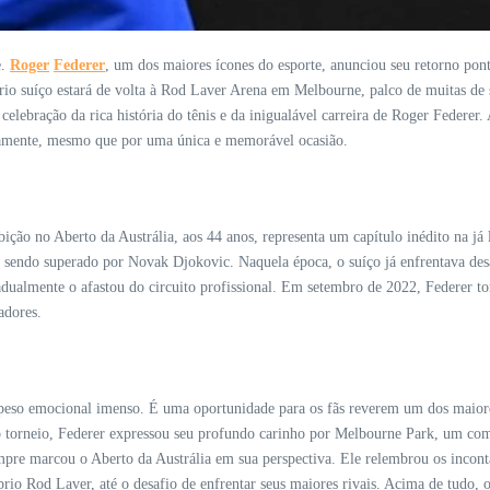
e.
Roger
Federer
, um dos maiores ícones do esporte, anunciou seu retorno pon
ário suíço estará de volta à Rod Laver Arena em Melbourne, palco de muitas de 
lebração da rica história do tênis e da inigualável carreira de Roger Federer. 
vamente, mesmo que por uma única e memorável ocasião.
ão no Aberto da Austrália, aos 44 anos, representa um capítulo inédito na já l
 sendo superado por Novak Djokovic. Naquela época, o suíço já enfrentava desa
ualmente o afastou do circuito profissional. Em setembro de 2022, Federer tomo
adores.
peso emocional imenso. É uma oportunidade para os fãs reverem um dos maiore
 torneio, Federer expressou seu profundo carinho por Melbourne Park, um com
sempre marcou o Aberto da Austrália em sua perspectiva. Ele relembrou os incon
prio Rod Laver, até o desafio de enfrentar seus maiores rivais. Acima de tudo,