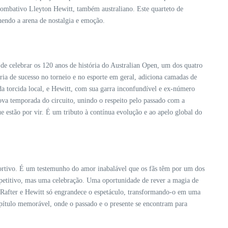
combativo Lleyton Hewitt, também australiano. Este quarteto de
hendo a arena de nostalgia e emoção.
de celebrar os 120 anos de história do Australian Open, um dos quatro
ia de sucesso no torneio e no esporte em geral, adiciona camadas de
da torcida local, e Hewitt, com sua garra inconfundível e ex-número
ova temporada do circuito, unindo o respeito pelo passado com a
que estão por vir. É um tributo à contínua evolução e ao apelo global do
sportivo. É um testemunho do amor inabalável que os fãs têm por um dos
petitivo, mas uma celebração. Uma oportunidade de rever a magia de
i, Rafter e Hewitt só engrandece o espetáculo, transformando-o em uma
pítulo memorável, onde o passado e o presente se encontram para