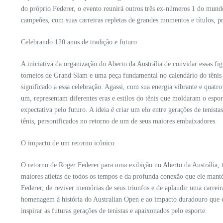
do próprio Federer, o evento reunirá outros três ex-números 1 do mund
campeões, com suas carreiras repletas de grandes momentos e títulos, p
Celebrando 120 anos de tradição e futuro
A iniciativa da organização do Aberto da Austrália de convidar essas f
torneios de Grand Slam e uma peça fundamental no calendário do tênis m
significado a essa celebração. Agassi, com sua energia vibrante e quat
um, representam diferentes eras e estilos do tênis que moldaram o esp
expectativa pelo futuro. A ideia é criar um elo entre gerações de tenista
tênis, personificados no retorno de um de seus maiores embaixadores.
O impacto de um retorno icônico
O retorno de Roger Federer para uma exibição no Aberto da Austrália, 
maiores atletas de todos os tempos e da profunda conexão que ele man
Federer, de reviver memórias de seus triunfos e de aplaudir uma carrei
homenagem à história do Australian Open e ao impacto duradouro que e
inspirar as futuras gerações de tenistas e apaixonados pelo esporte.