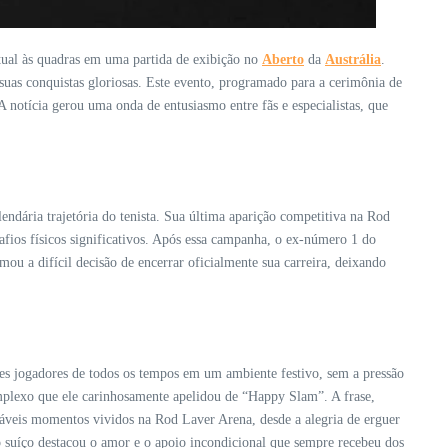
tual às quadras em uma partida de exibição no
Aberto
da
Austrália
.
suas conquistas gloriosas. Este evento, programado para a cerimônia de
A notícia gerou uma onda de entusiasmo entre fãs e especialistas, que
endária trajetória do tenista. Sua última aparição competitiva na Rod
fios físicos significativos. Após essa campanha, o ex-número 1 do
u a difícil decisão de encerrar oficialmente sua carreira, deixando
s jogadores de todos os tempos em um ambiente festivo, sem a pressão
plexo que ele carinhosamente apelidou de “Happy Slam”. A frase,
táveis momentos vividos na Rod Laver Arena, desde a alegria de erguer
 o suíço destacou o amor e o apoio incondicional que sempre recebeu dos