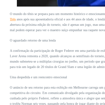
O mundo do tênis se prepara para um momento histórico e emocionant
Três
anos após sua aposentadoria oficial e aos 44 anos de idade, o lend
abertura da próxima edição do torneio, não é apenas um jogo, mas uma ce
mal podem esperar para ver o maestro suíço empunhar sua raquete no
O aguardado retorno de uma lenda
A confirmação da participação de Roger Federer em uma partida de exibiç
Laver Arena remonta a 2020, quando alcançou as semifinais do torneio,
mundo submeteu-se a múltiplas cirurgias no joelho, um período que grad
para trás um legado de 20 títulos de Grand Slam e uma legião de admir
Uma despedida e um reencontro emocional
O anúncio de seu retorno para esta exibição em Melbourne carrega um 
competitiva do circuito. Em comunicado divulgado pela organização do
cunhada pelo próprio Federer, reflete a atmosfera única e alegre que 
o troféu Norman seis vezes, passando pela honra de jogar diante do pró