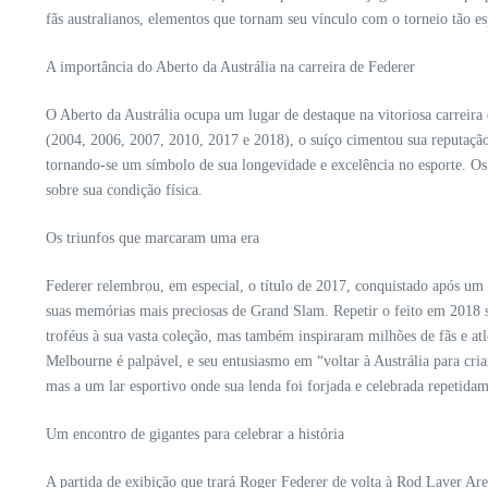
fãs australianos, elementos que tornam seu vínculo com o torneio tão e
A importância do Aberto da Austrália na carreira de Federer
O Aberto da Austrália ocupa um lugar de destaque na vitoriosa carreira
(2004, 2006, 2007, 2010, 2017 e 2018), o suíço cimentou sua reputação 
tornando-se um símbolo de sua longevidade e excelência no esporte. Os
sobre sua condição física.
Os triunfos que marcaram uma era
Federer relembrou, em especial, o título de 2017, conquistado após um 
suas memórias mais preciosas de Grand Slam. Repetir o feito em 2018 s
troféus à sua vasta coleção, mas também inspiraram milhões de fãs e a
Melbourne é palpável, e seu entusiasmo em “voltar à Austrália para cri
mas a um lar esportivo onde sua lenda foi forjada e celebrada repetidam
Um encontro de gigantes para celebrar a história
A partida de exibição que trará Roger Federer de volta à Rod Laver Are