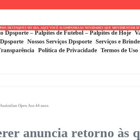
Históricas que
a Neo Química Arena
dão pela Copa
IPAIS DESTAQUES DO DIA. AQUI VOCÊ ACOMPANHA AS NOVIDADES QUE MOVIMENTAM A
io Dpsporte – Palpites de Futebol – Palpites de Hoje
V
 Dpsporte
Nossos Serviços Dpsporte
Serviços e Brind
Transparência
Política de Privacidade
Termos de Uso
 Australian Open Aos 44 anos
er anuncia retorno às q