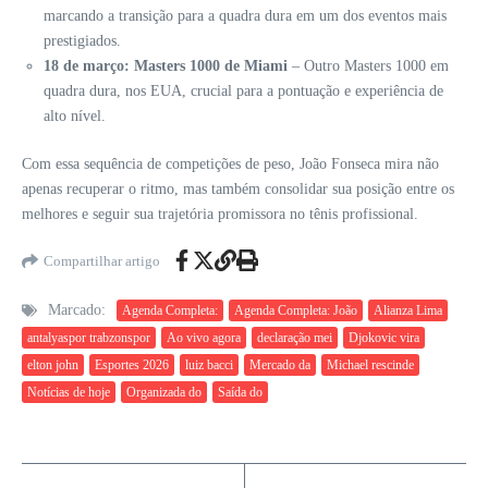
marcando a transição para a quadra dura em um dos eventos mais
prestigiados.
18 de março: Masters 1000 de Miami
– Outro Masters 1000 em
quadra dura, nos EUA, crucial para a pontuação e experiência de
alto nível.
Com essa sequência de competições de peso, João Fonseca mira não
apenas recuperar o ritmo, mas também consolidar sua posição entre os
melhores e seguir sua trajetória promissora no tênis profissional.
Compartilhar artigo
Marcado:
Agenda Completa:
Agenda Completa: João
Alianza Lima
antalyaspor trabzonspor
Ao vivo agora
declaração mei
Djokovic vira
elton john
Esportes 2026
luiz bacci
Mercado da
Michael rescinde
Notícias de hoje
Organizada do
Saída do