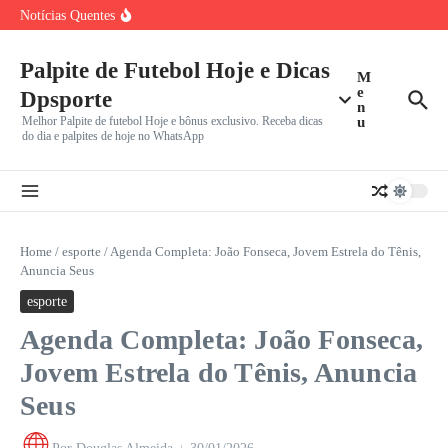
Incerto
Ir para o conteúdo
Notícias Quentes
João Fonseca Reencontra Casper Ruud no Masters 1000 de
Montreal
Benfica e Besiktas em Destaque: Gigantes Europeus
Iniciam Caminhada na
Palpite de Futebol Hoje e Dicas
M
Vini Jr. Apaga Tudo do Instagram e Recusa Proposta do
e
Dpsporte
n
Melhor Palpite de futebol Hoje e bônus exclusivo. Receba dicas
u
do dia e palpites de hoje no WhatsApp
Home
/
esporte
/
Agenda Completa: João Fonseca, Jovem Estrela do Tênis,
Anuncia Seus
esporte
Agenda Completa: João Fonseca,
Jovem Estrela do Tênis, Anuncia
Seus