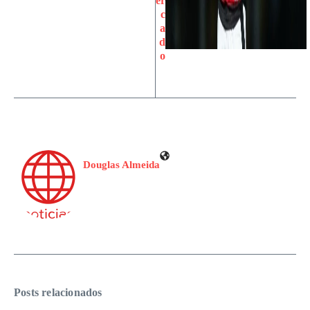
er
c
a
d
o
Douglas Almeida
Posts relacionados