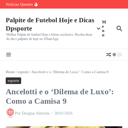
Ir para o conteúdo
Leagues Cup: Messi Brilha e Inter Miami Enfrenta
Notícias Quentes
Monterrey em
João Fonseca x Casper Ruud: Onde assistir ao vivo,
horário
Palpite de Futebol Hoje e Dicas
Herói da Copa do Mundo 2026, Ferran Torres pode trocar
M
e
Dpsporte
n
Melhor Palpite de futebol Hoje e bônus exclusivo. Receba dicas
u
do dia e palpites de hoje no WhatsApp
Home
/
esporte
/
Ancelotti e o ‘Dilema de Luxo’: Como a Camisa 9
esporte
Ancelotti e o ‘Dilema de Luxo’:
Como a Camisa 9
Por
Douglas Almeida
30/01/2026