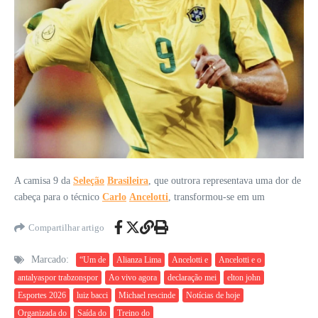
A camisa 9 da
Seleção
Brasileira
, que outrora representava uma dor de
cabeça para o técnico
Carlo
Ancelotti
, transformou-se em um
Compartilhar artigo
Marcado:
“Um de
Alianza Lima
Ancelotti e
Ancelotti e o
antalyaspor trabzonspor
Ao vivo agora
declaração mei
elton john
Esportes 2026
luiz bacci
Michael rescinde
Notícias de hoje
Organizada do
Saída do
Treino do