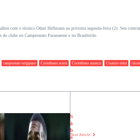
balhos com o técnico Odair Hellmann na próxima segunda-feira (2). Seu contrato
ios do clube no Campeonato Paranaense e no Brasileirão.
campeonato sergipano
Corinthians acerta
Corinthians anuncia
Cruzeiro entra
cúcut
S
á
b
Next Article
a