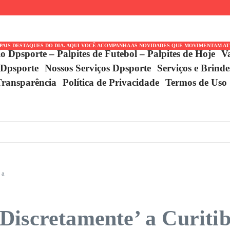
e Montreal
am Caminhada na
IPAIS DESTAQUES DO DIA. AQUI VOCÊ ACOMPANHA AS NOVIDADES QUE MOVIMENTAM A
io Dpsporte – Palpites de Futebol – Palpites de Hoje
V
 Dpsporte
Nossos Serviços Dpsporte
Serviços e Brind
Transparência
Política de Privacidade
Termos de Uso
 a
iscretamente’ a Curitib