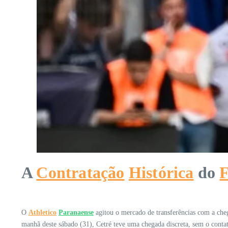
A
Contratação
Histórica
do
F
O
Athletico
Paranaense
agitou o mercado de transferências com a che
manhã deste sábado (31), Cetré teve uma chegada discreta, sem o conta