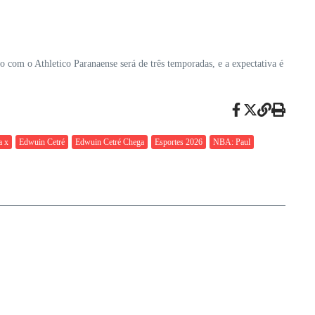
 com o Athletico Paranaense será de três temporadas, e a expectativa é
a x
Edwuin Cetré
Edwuin Cetré Chega
Esportes 2026
NBA: Paul