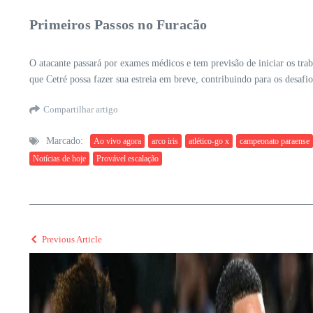
Primeiros Passos no Furacão
O atacante passará por exames médicos e tem previsão de iniciar os tra
que Cetré possa fazer sua estreia em breve, contribuindo para os desaf
Compartilhar artigo
Marcado:
Ao vivo agora
arco iris
atlético-go x
campeonato paraense
Notícias de hoje
Provável escalação
Previous Article