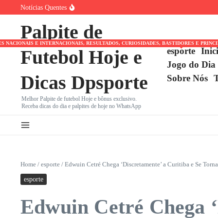
Ir para o conteúdo
Notícias Quentes
João Fonseca Reencontra Casper Ruud no Masters 1000 d
Benfica e Besiktas em Destaque: Gigantes Europeus Inici
Palpite de
Vini Jr. Apaga Tudo do Instagram e Recusa Proposta do
NACIONAIS E INTERNACIONAIS, RESULTADOS, CURIOSIDADES, BASTIDORES E PRINC
esporte
Inic
Futebol Hoje e
Jogo do Dia
Dicas Dpsporte
Sobre Nós
Melhor Palpite de futebol Hoje e bônus exclusivo.
Receba dicas do dia e palpites de hoje no WhatsApp
Home
/
esporte
/
Edwuin Cetré Chega ‘Discretamente’ a Curitiba e Se Torna
esporte
Edwuin Cetré Chega ‘D