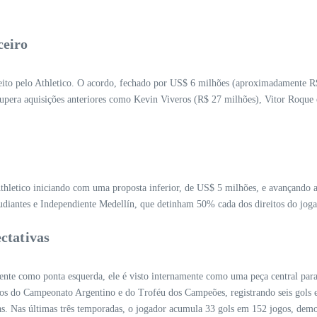
ceiro
feito pelo Athletico. O acordo, fechado por US$ 6 milhões (aproximadamente R
supera aquisições anteriores como Kevin Viveros (R$ 27 milhões), Vitor Roque
hletico iniciando com uma proposta inferior, de US$ 5 milhões, e avançando até
diantes e Independiente Medellín, que detinham 50% cada dos direitos do joga
ctativas
te como ponta esquerda, ele é visto internamente como uma peça central para 
ulos do Campeonato Argentino e do Troféu dos Campeões, registrando seis gols 
. Nas últimas três temporadas, o jogador acumula 33 gols em 152 jogos, demon