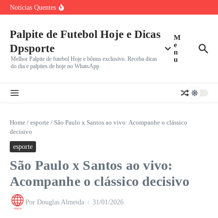
Lyon Busca Virada Histórica Contra Sparta Praga por Vaga
Ir para o conteúdo
Notícias Quentes
nos
Inter Miami Mirando Neymar: Projeto Ambicioso para
Reunir MSN com
Mercado da Bola: Julián Álvarez em Pé de Guerra com
Palpite de Futebol Hoje e Dicas
M
e
Dpsporte
n
Melhor Palpite de futebol Hoje e bônus exclusivo. Receba dicas
u
do dia e palpites de hoje no WhatsApp
Home
/
esporte
/
São Paulo x Santos ao vivo: Acompanhe o clássico
decisivo
esporte
São Paulo x Santos ao vivo:
Acompanhe o clássico decisivo
Por
Douglas Almeida
31/01/2026