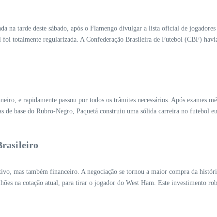
mada na tarde deste sábado, após o Flamengo divulgar a lista oficial de jogado
al foi totalmente regularizada. A Confederação Brasileira de Futebol (CBF) hav
aneiro, e rapidamente passou por todos os trâmites necessários. Após exames m
as de base do Rubro-Negro, Paquetá construiu uma sólida carreira no futebol e
rasileiro
vo, mas também financeiro. A negociação se tornou a maior compra da história
lhões na cotação atual, para tirar o jogador do West Ham. Este investimento