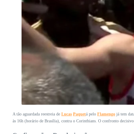
A tão aguardada reestreia de
Lucas
Paquet
á pelo
Flamengo
já tem dat
às 16h (horário de Brasília), contra o Corinthians. O confronto decisiv