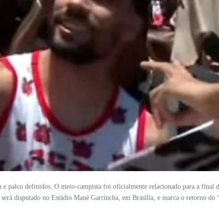
a e palco definidos. O meio-campista foi oficialmente relacionado para a final 
o será disputado no Estádio Mané Garrincha, em Brasília, e marca o retorno do 