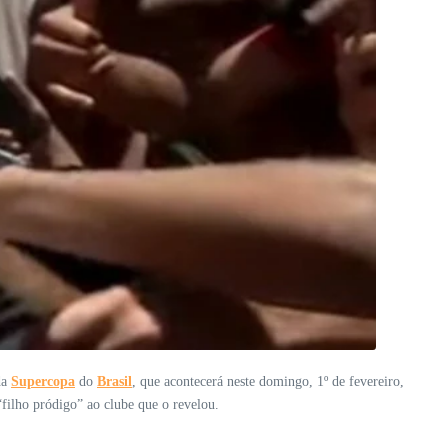
da
Supercopa
do
Brasil
, que acontecerá neste domingo, 1º de fevereiro,
“filho pródigo” ao clube que o revelou.