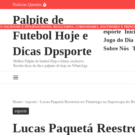
Ir para o conteúdo
Notícias Quentes
Cuiabá x Fortaleza pela Série B: Dourado Luta Contra Má
Marcos Antônio do São Paulo Chora Após Derrota para o
Palpite de
Bia Haddad Maia: Tenista Brasileira Anuncia Pausa de Sei
NACIONAIS E INTERNACIONAIS, RESULTADOS, CURIOSIDADES, BASTIDORES E PRINC
esporte
Inic
Futebol Hoje e
Jogo do Dia
Dicas Dpsporte
Sobre Nós
Melhor Palpite de futebol Hoje e bônus exclusivo.
Receba dicas do dia e palpites de hoje no WhatsApp
Home
/
esporte
/
Lucas Paquetá Reestreia no Flamengo na Supercopa do Bra
esporte
Lucas Paquetá Reestr