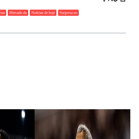
reia
Mercado da
Notícias de hoje
Surpresa no