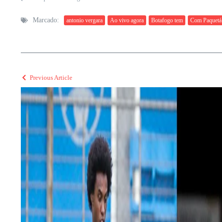
Marcado:
antonio vergara
Ao vivo agora
Botafogo tem
Com Paquetá
Previous Article