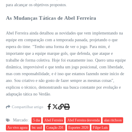
para alcançar os objetivos propostos.
As Mudanças Táticas de Abel Ferreira
Abel Ferreira ainda detalhou as novidades que vem implementando na
equipe em comparação com a temporada passada, projetando o que
espera do time. “Tenho uma forma de ver o jogo. Para mim, é
importante que a equipe marque gols, que defenda, que ataque e
trabalhe de forma coletiva. Hoje foi exatamente isso. Quero uma equipe
dinâmica, imprevisível e que tenha um jogo posicional, com liberdade,
mas com responsabilidade, e é isso que estamos fazendo neste início de
ano. Sou criativo e não gosto de fazer sempre as mesmas coisas”,
explicou o técnico, demonstrando sua busca constante por evolução e
adaptação tática no Verdão.
Compartilhar artigo
Marcado:
5 dia
Abel Ferreira
Abel Ferreira desvenda
alan ritchson
Ao vivo agora
btc usd
Cotação ZH:
Esportes 2026
Filipe Luís