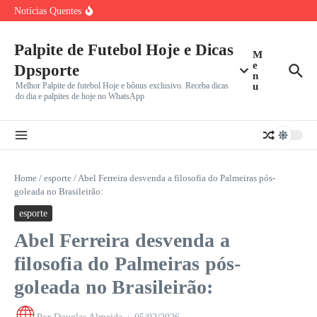
Flavio Briatore Choca F1 ao Propor Sprint em Todos os
Ir para o conteúdo
Notícias Quentes
Brasileirão Volta em Encruzilhada com Libertadores e Sul-
Americana: Clubes Decidem
Brasileirão Retorna em Meio a Dilema: Clubes Dividem
Foco Entre
Palpite de Futebol Hoje e Dicas
M
e
Dpsporte
n
Melhor Palpite de futebol Hoje e bônus exclusivo. Receba dicas
u
do dia e palpites de hoje no WhatsApp
Home
/
esporte
/
Abel Ferreira desvenda a filosofia do Palmeiras pós-
goleada no Brasileirão:
esporte
Abel Ferreira desvenda a
filosofia do Palmeiras pós-
goleada no Brasileirão: