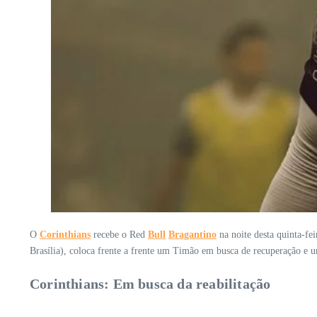
O
Corinthians
recebe o Red
Bull
Bragantino
na noite desta quinta-fe
Brasília), coloca frente a frente um Timão em busca de recuperação e 
Corinthians: Em busca da reabilitação