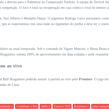
ós a derrota para o Palmeiras no Campeonato Paulista. A equipe de Dorival Júni
competição. O foco é total na recuperação em casa contra o rival do interior p
don, Yuri Alberto e Memphis Depay. O argentino Rodrigo Garro permanece com
z, que se reapresentou com uma lesão no ligamento do joelho e deve ter o contra
sileiro na atual temporada. Sob o comando de Vagner Mancini, o Massa Bruta 
 o Bragantino ostenta 100% de aproveitamento em duas rodadas e pode reassumir 
no ao vivo
 Bull Bragantino poderão assistir à partida ao vivo pelo
Premiere
. O jogo ter
nandes de Lima.
rinthians x
Corinthians x Red
diablo ii
Esportes 2026
fluminense x
jonas tomand