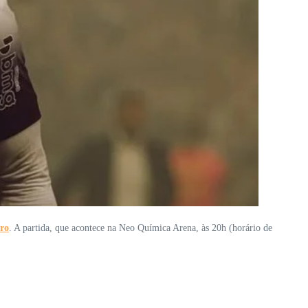
iro
. A partida, que acontece na Neo Química Arena, às 20h (horário de