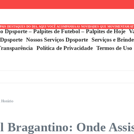
co Entre
IDE
r Ruud Pela
IPAIS DESTAQUES DO DIA. AQUI VOCÊ ACOMPANHA AS NOVIDADES QUE MOVIMENTAM A
io Dpsporte – Palpites de Futebol – Palpites de Hoje
V
 Dpsporte
Nossos Serviços Dpsporte
Serviços e Brind
Transparência
Política de Privacidade
Termos de Uso
, Horário
l Bragantino: Onde Assis