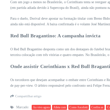
Com um jogo a menos no Brasileirão, o Corinthians tenta se reerguer ap
(em partida adiada devido à Supercopa do Brasil), ainda não pontuou na 
Para o duelo, Dorival deve apostar na formação titular com Breno Bi
ainda não está disponível. A baixa confirmada é o volante José Martíne
Red Bull Bragantino: A campanha invicta
O Red Bull Bragantino desponta como um dos destaques do futebol bra
terceira colocação com três vitórias e quatro empates. No Brasileirão,
Onde assistir Corinthians x Red Bull Braganti
Os torcedores que desejam acompanhar o embate entre Corinthians e Red
de pay-per-view. O árbitro responsável pelo confronto será Felipe Fer
Compartilhar artigo
Marcado:
Ao vivo agora
Atleta com
Como Ancelotti
Confira as
Co