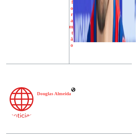
f
o
r
a
m
t
ã
o
Douglas Almeida