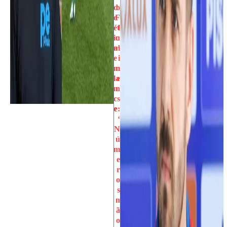
d
o
e
F
ét
l
ic
u
a’
m
e
i
m
n
la
e
n
n
c
s
e
e:
‘
N
ú
m
e
r
o
s
n
ã
o