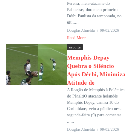
Pereira, meia-atacante do
Palmeiras, durante o primeiro
Dérbi Paulista da temporada, no
últ......
Douglas Almeida
09/02/2026
Read More
esporte
Memphis Depay
Quebra o Silêncio
Após Dérbi, Minimiza
Atitude de
A Reação de Memphis à Polêmica
do PênaltiO atacante holandês
Memphis Depay, camisa 10 do
Corinthians, veio a público nesta
segunda-feira (9) para comentar
......
Douglas Almeida
09/02/2026