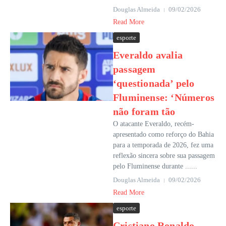
Douglas Almeida
09/02/2026
Read More
esporte
Everaldo avalia
passagem
‘questionada’ pelo
Fluminense: ‘Números
não foram tão
O atacante Everaldo, recém-
apresentado como reforço do Bahia
para a temporada de 2026, fez uma
reflexão sincera sobre sua passagem
pelo Fluminense durante ......
Douglas Almeida
09/02/2026
Read More
esporte
Cristiano Ronaldo