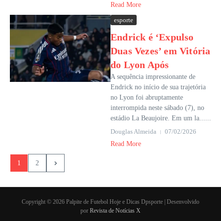
Read More
esporte
Endrick é ‘Expulso
Duas Vezes’ em Vitória
do Lyon Após
A sequência impressionante de
Endrick no início de sua trajetória
no Lyon foi abruptamente
interrompida neste sábado (7), no
estádio La Beaujoire. Em um la......
Douglas Almeida
07/02/2026
Read More
1
2
Copyright © 2026 Palpite de Futebol Hoje e Dicas Dpsporte | Desenvolvido
por
Revista de Notícias X