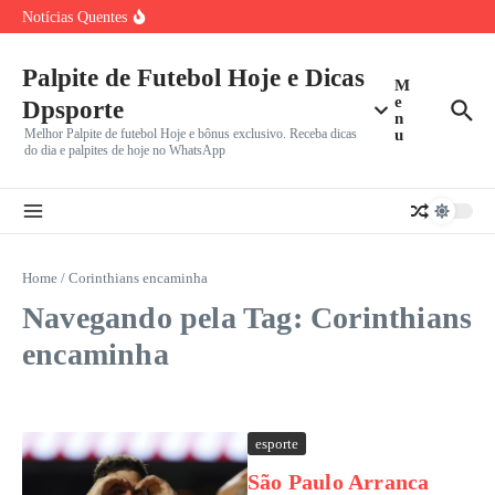
Copa do Mundo de 2026: Relatório Revela Messi Como
Ir para o conteúdo
Notícias Quentes
Principal
João Fonseca reencontra Ben Shelton nas oitavas do
Masters 1000
Cruzeiro mira G-5 do Brasileirão contra Mirassol ameaçado
Palpite de Futebol Hoje e Dicas
M
pelo Z-4:
e
Dpsporte
n
Melhor Palpite de futebol Hoje e bônus exclusivo. Receba dicas
u
do dia e palpites de hoje no WhatsApp
Home
/
Corinthians encaminha
Navegando pela Tag: Corinthians
encaminha
esporte
São Paulo Arranca