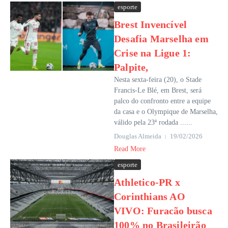
esporte
Brest Invencível
Desafia Marselha em
Crise na Ligue 1:
Palpite,
Nesta sexta-feira (20), o Stade
Francis-Le Blé, em Brest, será
palco do confronto entre a equipe
da casa e o Olympique de Marselha,
válido pela 23ª rodada ......
Douglas Almeida
19/02/2026
Read More
esporte
Athletico-PR x
Corinthians AO
VIVO: Furacão busca
100% no Brasileirão