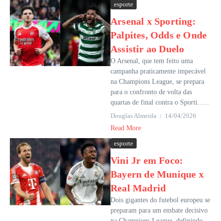
esporte
Arsenal x Sporting:
Palpites, Odds e Onde
Assistir ao Duelo
O Arsenal, que tem feito uma
campanha praticamente impecável
na Champions League, se prepara
para o confronto de volta das
quartas de final contra o Sporti......
Douglas Almeida
14/04/2026
Read More
esporte
Vini Jr em Foco:
Bayern de Munique x
Real Madrid
Dois gigantes do futebol europeu se
preparam para um embate decisivo
na Champions League, definindo