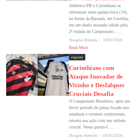
Athletico-PR e Corinthians se
enfrentam nesta quinta-feira (19),
na Arena da Baixada, em Curitiba,
em um duelo atrasado válido pela
2ª rodada do Campeonato......
Douglas Almeida
19/02/2026
Read More
esporte
Corinthians com
Ataque Inovador de
Vitinho e Desfalques
Cruciais Desafia
O Campeonato Brasileiro, após um
breve período de pausa focado nos
estaduais e torneios continentais,
retoma sua ação com um embate
crucial. Nesta quinta-f......
Douglas Almeida
19/02/2026