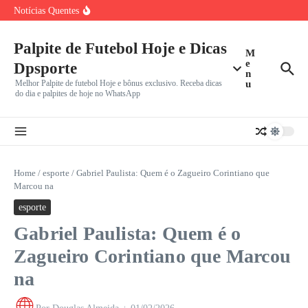
Incerto
Ir para o conteúdo
Notícias Quentes
João Fonseca Reencontra Casper Ruud no Masters 1000 de
Montreal
Benfica e Besiktas em Destaque: Gigantes Europeus
Iniciam Caminhada na
Palpite de Futebol Hoje e Dicas
M
Vini Jr. Apaga Tudo do Instagram e Recusa Proposta do
e
Dpsporte
n
Melhor Palpite de futebol Hoje e bônus exclusivo. Receba dicas
u
do dia e palpites de hoje no WhatsApp
Home
/
esporte
/
Gabriel Paulista: Quem é o Zagueiro Corintiano que
Marcou na
esporte
Gabriel Paulista: Quem é o
Zagueiro Corintiano que Marcou
na