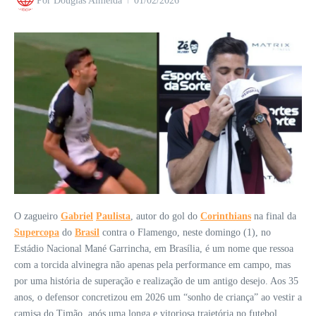
Por
Douglas Almeida
01/02/2026
O zagueiro
Gabriel
Paulista
, autor do gol do
Corinthians
na final da
Supercopa
do
Brasil
contra o Flamengo, neste domingo (1), no
Estádio Nacional Mané Garrincha, em Brasília, é um nome que ressoa
com a torcida alvinegra não apenas pela performance em campo, mas
por uma história de superação e realização de um antigo desejo. Aos 35
anos, o defensor concretizou em 2026 um “sonho de criança” ao vestir a
camisa do Timão, após uma longa e vitoriosa trajetória no futebol