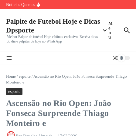
Incerto
Ir para o conteúdo
Notícias Quentes
João Fonseca Reencontra Casper Ruud no Masters 1000 de
Montreal
Benfica e Besiktas em Destaque: Gigantes Europeus
Iniciam Caminhada na
Palpite de Futebol Hoje e Dicas
M
Vini Jr. Apaga Tudo do Instagram e Recusa Proposta do
e
Dpsporte
n
Melhor Palpite de futebol Hoje e bônus exclusivo. Receba dicas
u
do dia e palpites de hoje no WhatsApp
Home
/
esporte
/
Ascensão no Rio Open: João Fonseca Surpreende Thiago
Monteiro e
esporte
Ascensão no Rio Open: João
Fonseca Surpreende Thiago
Monteiro e