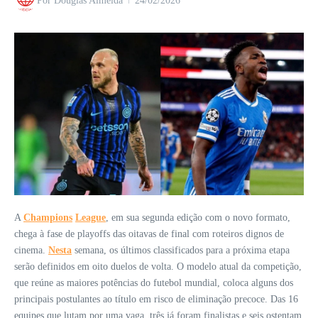
Por
Douglas Almeida
24/02/2026
A
Champions
League
, em sua segunda edição com o novo formato,
chega à fase de playoffs das oitavas de final com roteiros dignos de
cinema.
Nesta
semana, os últimos classificados para a próxima etapa
serão definidos em oito duelos de volta. O modelo atual da competição,
que reúne as maiores potências do futebol mundial, coloca alguns dos
principais postulantes ao título em risco de eliminação precoce. Das 16
equipes que lutam por uma vaga, três já foram finalistas e seis ostentam