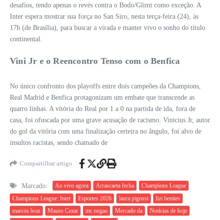
desafios, tendo apenas o revés contra o Bodo/Glimt como exceção. A
Inter espera mostrar sua força no San Siro, nesta terça-feira (24), às
17h (de Brasília), para buscar a virada e manter vivo o sonho do título
continental.
Vini Jr e o Reencontro Tenso com o Benfica
No único confronto dos playoffs entre dois campeões da Champions,
Real Madrid e Benfica protagonizam um embate que transcende as
quatro linhas. A vitória do Real por 1 a 0 na partida de ida, fora de
casa, foi ofuscada por uma grave acusação de racismo. Vinicius Jr, autor
do gol da vitória com uma finalização certeira no ângulo, foi alvo de
insultos racistas, sendo chamado de
Compartilhar artigo
Marcado:
Ao vivo agora
Arrascaeta fecha
Champions League
Champions League: Inter
Esportes 2026
laura pigossi
lizi benites
marcos braz
Mauro Cezar
mc negao
Mercado da
Notícias de hoje