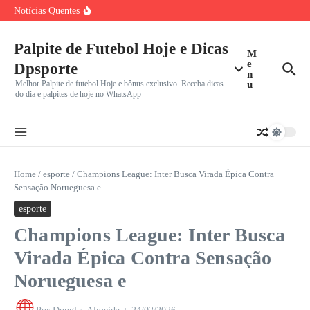
Incerto
Ir para o conteúdo
Notícias Quentes
João Fonseca Reencontra Casper Ruud no Masters 1000 de
Montreal
Benfica e Besiktas em Destaque: Gigantes Europeus
Iniciam Caminhada na
Palpite de Futebol Hoje e Dicas
M
Vini Jr. Apaga Tudo do Instagram e Recusa Proposta do
e
Dpsporte
n
Melhor Palpite de futebol Hoje e bônus exclusivo. Receba dicas
u
do dia e palpites de hoje no WhatsApp
Home
/
esporte
/
Champions League: Inter Busca Virada Épica Contra
Sensação Norueguesa e
esporte
Champions League: Inter Busca
Virada Épica Contra Sensação
Norueguesa e