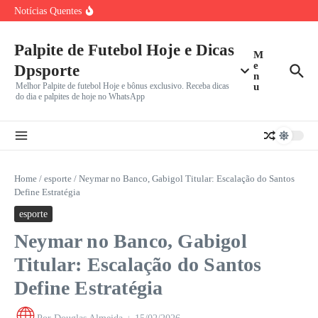
Verdão Recebe Colorado
Ir para o conteúdo
Notícias Quentes
Cuiabá x Fortaleza pela Série B: Dourado Luta Contra Má
Marcos Antônio do São Paulo Chora Após Derrota para o
Bia Haddad Maia: Tenista Brasileira Anuncia Pausa de Seis
Meses
Palpite de Futebol Hoje e Dicas
M
e
Dpsporte
n
Melhor Palpite de futebol Hoje e bônus exclusivo. Receba dicas
u
do dia e palpites de hoje no WhatsApp
Home
/
esporte
/
Neymar no Banco, Gabigol Titular: Escalação do Santos
Define Estratégia
esporte
Neymar no Banco, Gabigol
Titular: Escalação do Santos
Define Estratégia