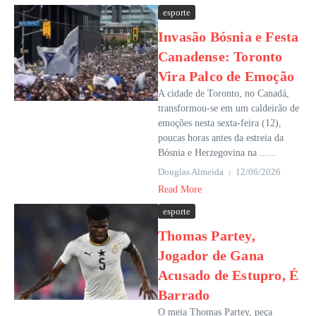
esporte
Invasão Bósnia e Festa
Canadense: Toronto
Vira Palco de Emoção
A cidade de Toronto, no Canadá,
transformou-se em um caldeirão de
emoções nesta sexta-feira (12),
poucas horas antes da estreia da
Bósnia e Herzegovina na ......
Douglas Almeida
12/06/2026
Read More
esporte
Thomas Partey,
Jogador de Gana
Acusado de Estupro, É
Barrado
O meia Thomas Partey, peça