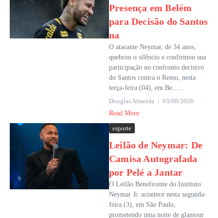
Presença em Belém
para Decisão do Santos
na
O atacante Neymar, de 34 anos,
quebrou o silêncio e confirmou sua
participação no confronto decisivo
do Santos contra o Remo, nesta
terça-feira (04), em Be......
Douglas Almeida
03/08/2026
Read More
esporte
Leilão de Neymar: De
Camisa Autografada
por Pelé a Jantar
O Leilão Beneficente do Instituto
Neymar Jr. acontece nesta segunda-
feira (3), em São Paulo,
prometendo uma noite de glamour