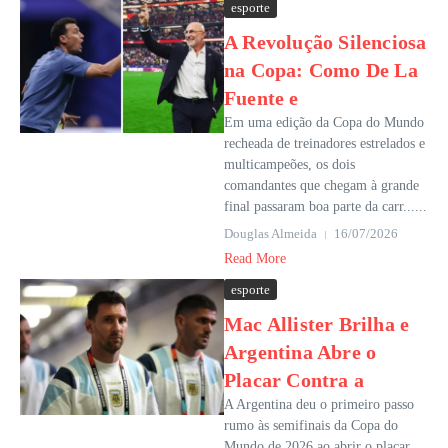
esporte
A Revolução Silenciosa
na Copa: Como De La
Fuente e
Em uma edição da Copa do Mundo
recheada de treinadores estrelados e
multicampeões, os dois
comandantes que chegam à grande
final passaram boa parte da carr......
Douglas Almeida
16/07/2026
Read More
esporte
Mac Allister Brilha e
Argentina Abre o
Placar Contra a
A Argentina deu o primeiro passo
rumo às semifinais da Copa do
Mundo de 2026 ao abrir o placar