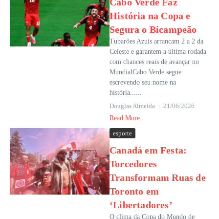
Cabo Verde Faz
História na Copa e
Segura o Bicampeão
Tubarões Azuis arrancam 2 a 2 da
Celeste e garantem a última rodada
com chances reais de avançar no
MundialCabo Verde segue
escrevendo seu nome na
história......
Douglas Almeida
21/06/2026
Read More
esporte
Canadá em Festa:
Torcedores
Transformam Ruas de
Toronto em
‘Libertadores’
O clima da Copa do Mundo de