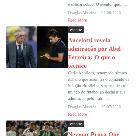
e solidariedade. O evento, que......
Douglas Almeida
03/08/2026
Read More
esporte
Ancelotti revela
admiração por Abel
Ferreira: O que o
técnico
Carlo Ancelotti, renomado técnico
italiano que assumirá o comando da
Seleção Brasileira, surpreendeu o
mundo do futebol ao declarar sua
admiração pelo trab......
Douglas Almeida
30/07/2026
Read More
esporte
Neymar Prova Que