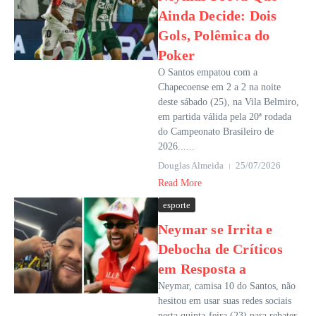
Ainda Decide: Dois
Gols, Polêmica do
Poker
O Santos empatou com a
Chapecoense em 2 a 2 na noite
deste sábado (25), na Vila Belmiro,
em partida válida pela 20ª rodada
do Campeonato Brasileiro de
2026......
Douglas Almeida
25/07/2026
Read More
esporte
Neymar se Irrita e
Debocha de Críticos
em Resposta a
Neymar, camisa 10 do Santos, não
hesitou em usar suas redes sociais
nesta quinta-feira (23) para rebater