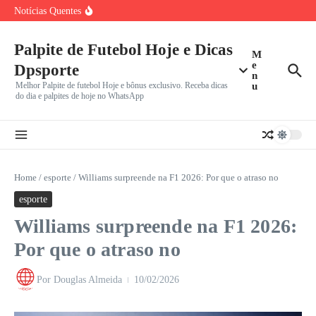
Grêmio em Busca da Reação Contra São Paulo em
Ir para o conteúdo
Notícias Quentes
Confronto
Crise no ataque: Arsenal, após ‘perder’ Vinicius Jr. para o
Vila Nova mira G-2 da Série B em confronto decisivo
Vini Jr. ignora Arsenal e escolhe Real Madrid: Por que
Palpite de Futebol Hoje e Dicas
M
e
Dpsporte
n
Melhor Palpite de futebol Hoje e bônus exclusivo. Receba dicas
u
do dia e palpites de hoje no WhatsApp
Home
/
esporte
/
Williams surpreende na F1 2026: Por que o atraso no
esporte
Williams surpreende na F1 2026:
Por que o atraso no
Por
Douglas Almeida
10/02/2026