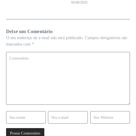
06/08/2026
Deixe um Comentário
O seu endereço de e-mail não será publicado.
Campos obrigatórios são
marcados com
*