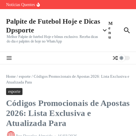
crucial
Ir para o conteúdo
Notícias Quentes
Vini Jr. e Real Madrid: Renovação Milionária até 2031
Selada
Copa do Brasil: Veja os Classificados às Quartas de Final,
Tragédia Chocante: Raio Mata Jogador de 24 Anos,
Palpite de Futebol Hoje e Dicas
M
Safwan Awae,
e
Dpsporte
n
Melhor Palpite de futebol Hoje e bônus exclusivo. Receba dicas
u
do dia e palpites de hoje no WhatsApp
Home
/
esporte
/
Códigos Promocionais de Apostas 2026: Lista Exclusiva e
Atualizada Para
esporte
Códigos Promocionais de Apostas
2026: Lista Exclusiva e
Atualizada Para