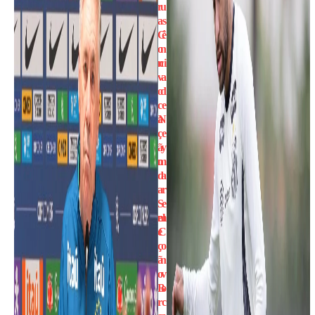
r
u
a
s
C
ê
o
n
n
ci
v
a
o
d
c
e
a
N
ç
e
ã
y
o
m
d
a
a
r
S
e
el
m
e
C
ç
o
ã
n
o
v
B
o
r
c