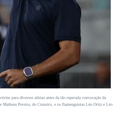
itrine para diversos atletas antes da tão esperada convocação da
 Matheus Pereira, do Cruzeiro, e os flamenguistas Léo Ortiz e Léo