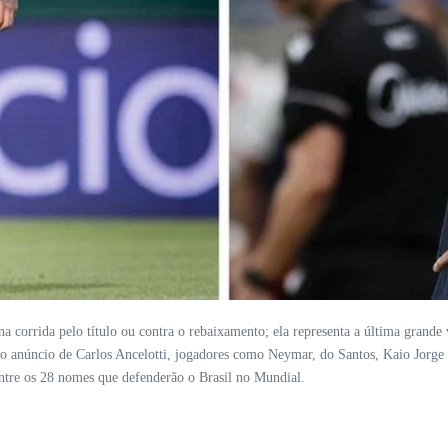
 corrida pelo título ou contra o rebaixamento; ela representa a última grande v
anúncio de Carlos Ancelotti, jogadores como Neymar, do Santos, Kaio Jorge e
entre os 28 nomes que defenderão o Brasil no Mundial.