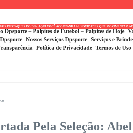
réstimo e
 Duelo
coense
IPAIS DESTAQUES DO DIA. AQUI VOCÊ ACOMPANHA AS NOVIDADES QUE MOVIMENTAM A
io Dpsporte – Palpites de Futebol – Palpites de Hoje
V
 Dpsporte
Nossos Serviços Dpsporte
Serviços e Brind
Transparência
Política de Privacidade
Termos de Uso
sca
tada Pela Seleção: Abel