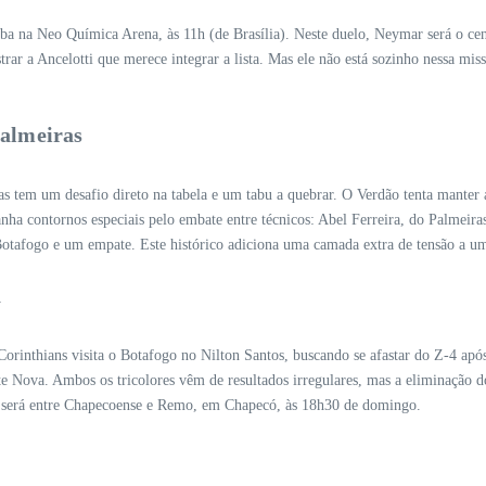
a na Neo Química Arena, às 11h (de Brasília). Neste duelo, Neymar será o cent
rar a Ancelotti que merece integrar a lista. Mas ele não está sozinho nessa mis
Palmeiras
as tem um desafio direto na tabela e um tabu a quebrar. O Verdão tenta manter 
anha contornos especiais pelo embate entre técnicos: Abel Ferreira, do Palmei
o Botafogo e um empate. Este histórico adiciona uma camada extra de tensão a um
a
 Corinthians visita o Botafogo no Nilton Santos, buscando se afastar do Z-4 ap
te Nova. Ambos os tricolores vêm de resultados irregulares, mas a eliminação 
te será entre Chapecoense e Remo, em Chapecó, às 18h30 de domingo.