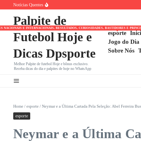
Ir para o conteúdo
Notícias Quentes
Endrick na Premier League? Real Madrid planeja novo emp
Botafogo x Fluminense: Clássico Vovô no Nilton Santos é
Palpite de
Coritiba busca virar a chave no Brasileirão contra a Chape
NACIONAIS E INTERNACIONAIS, RESULTADOS, CURIOSIDADES, BASTIDORES E PRINC
esporte
Inic
Futebol Hoje e
Jogo do Dia
Dicas Dpsporte
Sobre Nós
Melhor Palpite de futebol Hoje e bônus exclusivo.
Receba dicas do dia e palpites de hoje no WhatsApp
Home
/
esporte
/
Neymar e a Última Cartada Pela Seleção: Abel Ferreira Bu
esporte
Neymar e a Última Car