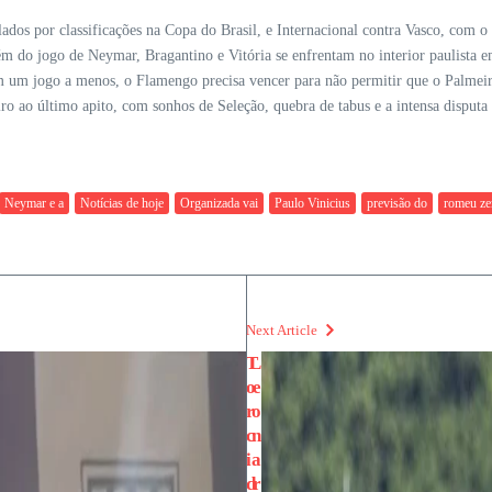
ados por classificações na Copa do Brasil, e Internacional contra Vasco, co
m do jogo de Neymar, Bragantino e Vitória se enfrentam no interior paulista 
um jogo a menos, o Flamengo precisa vencer para não permitir que o Palmeiras
 ao último apito, com sonhos de Seleção, quebra de tabus e a intensa disputa e
Neymar e a
Notícias de hoje
Organizada vai
Paulo Vinicius
previsão do
romeu z
Next Article
T
L
o
e
r
o
c
n
i
a
d
r